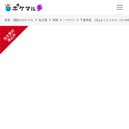
産直・通販のポケマル
魚介類
貝類
ハマグリ
千葉県産 活はまぐり 1キロ（12-1
注
文
受
付
停
止
中