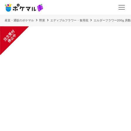
産直・通販のポケマル
野菜
エディブルフラワー・食用花
エルダーフラワー200g 房
注
文
受
付
停
止
中