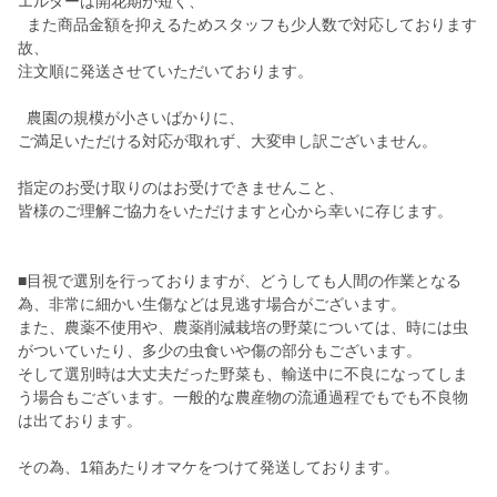
エルダーは開花期が短く、
また商品金額を抑えるためスタッフも少人数で対応しております
故、
注文順に発送させていただいております。
農園の規模が小さいばかりに、
ご満足いただける対応が取れず、大変申し訳ございません。
指定のお受け取りのはお受けできませんこと、
皆様のご理解ご協力をいただけますと心から幸いに存じます。
■目視で選別を行っておりますが、どうしても人間の作業となる
為、非常に細かい生傷などは見逃す場合がございます。
また、農薬不使用や、農薬削減栽培の野菜については、時には虫
がついていたり、多少の虫食いや傷の部分もございます。
そして選別時は大丈夫だった野菜も、輸送中に不良になってしま
う場合もございます。一般的な農産物の流通過程でもでも不良物
は出ております。
その為、1箱あたりオマケをつけて発送しております。