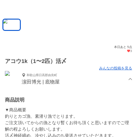
本日あと 5点
3
アコウ1k（1〜2匹）活〆
みんなの投稿を見る
和歌山県日高郡由良町
濵田博光 | 底物屋
商品説明
▼商品概要
釣りとカゴ漁、素潜り漁でとります。
ご注文頂いてからの漁となり暫くお待ち頂くと思いますのでご理
解の程よろしくお願いします。
活〆神経締め、冷やし込みのち発送させていただきます。