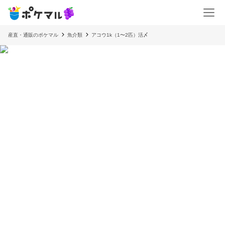
産直・通販のポケマル
魚介類
アコウ1k（1〜2匹）活〆