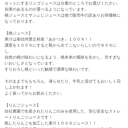
セットにするリンゴジュースは分量のところでお選びください。
在庫のあるものが選べるようになっています。
桃ジュースとサンふじジュースは他で販売中の訳ありお得価格に
なっております。
【桃ジュース】
果汁は南信州豊丘村産『あかつき』１００％！！
濃度を１００％にすると瓶から出てこないらしいので８０％に
し、
自然の桃の味わいになるよう、桃本来の風味を生かし、甘すぎな
いおいしさとなっています。
すりおろし桃といった触感で濃厚な味わいです。
そのままでももちろん、凍らせたり、牛乳と混ぜてもおいしく召
し上がれます！
よく振ってからお飲みください。
【りんごジュース】
自社農園で生産されたりんごのみを使用した、安心安全なストレ
ートりんごジュースです！
熟したりんごを加工した果汁１００％ジュース！！