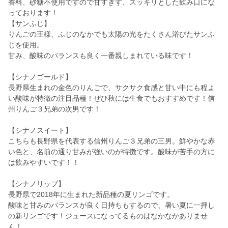
香料、砂糖不使用ですので甘すぎず、スッキリとした飲み口にな
っております！
【サンふじ】
りんごの王様、ふじのなかでも太陽の光をたくさん浴びたサンふ
じを使用。
甘み、酸味のバランスも良く一番親しまれている味です！
【シナノゴールド】
長野県生まれの金色のりんごで、サクサク食感と甘い中にも程よ
い酸味が特徴の注目品種！ぜひ秋には生食でもおすすめです！信
州りんご３兄弟の次男です！
【シナノスイート】
こちらも長野県を代表する信州りんご３兄弟の三男。鮮やかな赤
い色と、名前の通り甘みが強いのが特徴です。酸味が苦手の方に
は飲みやすいです！！
【シナノリップ】
長野県で2018年に生まれた新品種の夏リンゴです。
酸味と甘みのバランスが良く日持ちもするので、暑い夏に一押し
の新リンゴです！ジュースになってるものはなかなかありませ
ん！