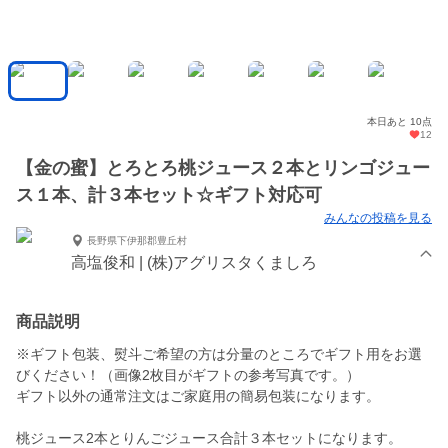
本日あと 10点
12
【金の蜜】とろとろ桃ジュース２本とリンゴジュー
ス１本、計３本セット☆ギフト対応可
みんなの投稿を見る
長野県下伊那郡豊丘村
高塩俊和 | (株)アグリスタくましろ
商品説明
※ギフト包装、熨斗ご希望の方は分量のところでギフト用をお選
びください！（画像2枚目がギフトの参考写真です。）
ギフト以外の通常注文はご家庭用の簡易包装になります。
桃ジュース2本とりんごジュース合計３本セットになります。