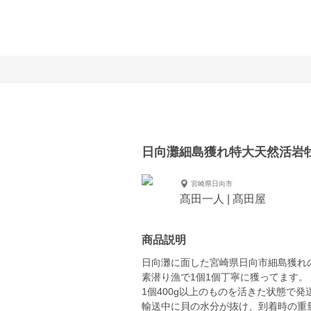
日向灘細島獲れ特大天然活岩
宮崎県日向市
髙田一人 | 髙田屋
商品説明
日向灘に面した宮崎県日向市細島獲れ
素潜り漁で1個1個丁寧に獲ってます。
1個400g以上のものを活きた状態で
輸送中に貝の水分が抜け、到着時の重