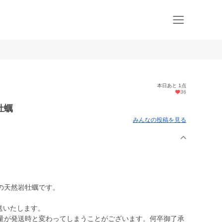
本日あと 1点
36
牡蠣
みんなの投稿を見る
の天然岩牡蠣です。
発送いたします。
量が発送時と変わってしまうことがございます。何卒御了承