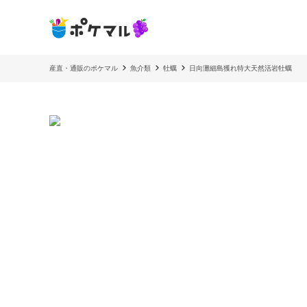
産直・通販のポケマル
魚介類
牡蠣
日向灘細島獲れ特大天然活岩牡蠣