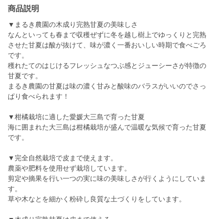
商品説明
▼まるき農園の木成り完熟甘夏の美味しさ
なんといっても春まで収穫ぜずに冬を越し樹上でゆっくりと完熟
させた甘夏は酸が抜けて、味が濃く一番おいしい時期で食べごろ
です。
穫れたてのはじけるフレッシュなつぶ感とジューシーさが特徴の
甘夏です。
まるき農園の甘夏は味の濃く甘みと酸味のバラスがいいのでさっ
ぱり食べられます！
▼柑橘栽培に適した愛媛大三島で育った甘夏
海に囲まれた大三島は柑橘栽培が盛んで温暖な気候で育った甘夏
です。
▼完全自然栽培で皮まで使えます。
農薬や肥料を使用せず栽培しています。
剪定や摘果を行い一つの実に味の美味しさが行くようにしていま
す。
草や木なとを細かく粉砕し良質な土づくりをしています。