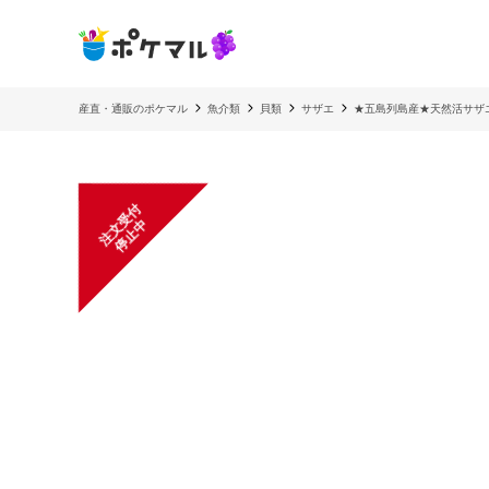
産直・通販のポケマル
魚介類
貝類
サザエ
★五島列島産★天然活サザエ
注
文
受
付
停
止
中