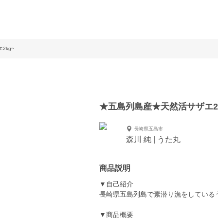
2kg~
★五島列島産★天然活サザエ2k
長崎県五島市
森川 純 | うた丸
商品説明
▼自己紹介
長崎県五島列島で素潜り漁をしている
▼商品概要