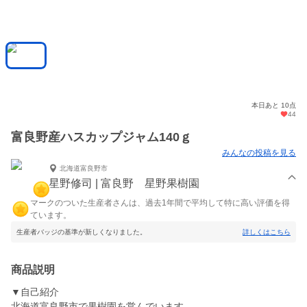
本日あと 10点
44
富良野産ハスカップジャム140ｇ
みんなの投稿を見る
北海道富良野市
星野修司 | 富良野 星野果樹園
マークのついた生産者さんは、過去1年間で平均して特に高い評価を得
ています。
生産者バッジの基準が新しくなりました。
詳しくはこちら
商品説明
▼自己紹介
北海道富良野市で果樹園を営んでいます。