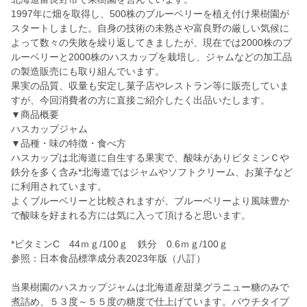
1997年に畑を取得し、500株のブルーベリーを植え付け果樹園が
スタートしました。自身の技術の未熟さや富良野の厳しい気候に
よって数々の失敗を繰り返してきましたが、現在では2000株のブ
ルーベリーと2000株のハスカップを栽培し、ジャムなどの加工品
の製造販売にも取り組んでいます。
果実の品質、収量も安定し菓子店やレストラン等に販売していま
すが、今回消費者の方に直接ご紹介したく出品いたします。
▼商品概要
ハスカップジャム
▼品種・味の特徴・食べ方
ハスカップは北海道に自生する果実で、酸味がありビタミンＣや
鉄分を多く含み*北海道ではジャムやソフトクリーム、お菓子など
に利用されています。
よくブルーベリーと比較されますが、ブルーベリーより風味豊か
で酸味を好まれる方には気に入って頂けると思います。
*ビタミンC 44ｍｇ/100ｇ 鉄分 0.6ｍｇ/100ｇ
参照：日本食品標準成分表2023年版（八訂）
当果樹園のハスカップジャムは北海道産甜菜グラニュー糖のみで
煮詰め、５３度～５５度の糖度で仕上げています。パウチタイプ