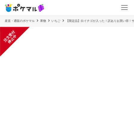
産直・通販のポケマル
果物
いちご
【限定品】白イチゴが入った！訳ありお買い得！
注
文
受
付
停
止
中