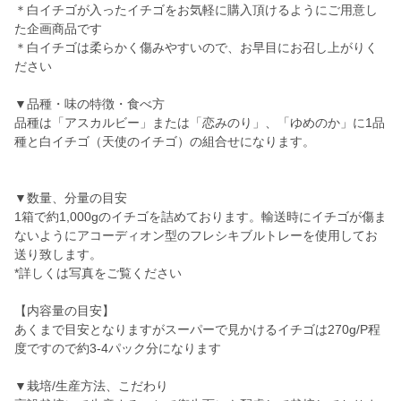
＊白イチゴが入ったイチゴをお気軽に購入頂けるようにご用意し
た企画商品です
＊白イチゴは柔らかく傷みやすいので、お早目にお召し上がりく
ださい
▼品種・味の特徴・食べ方
品種は「アスカルビー」または「恋みのり」、「ゆめのか」に1品
種と白イチゴ（天使のイチゴ）の組合せになります。
▼数量、分量の目安
1箱で約1,000gのイチゴを詰めております。輸送時にイチゴが傷ま
ないようにアコーディオン型のフレシキブルトレーを使用してお
送り致します。
*詳しくは写真をご覧ください
【内容量の目安】
あくまで目安となりますがスーパーで見かけるイチゴは270g/P程
度ですので約3-4パック分になります
▼栽培/生産方法、こだわり