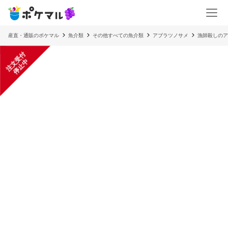
産直・通販のポケマル
魚介類
その他すべての魚介類
アブラツノサメ
漁師殺しのア
注
文
受
付
停
止
中