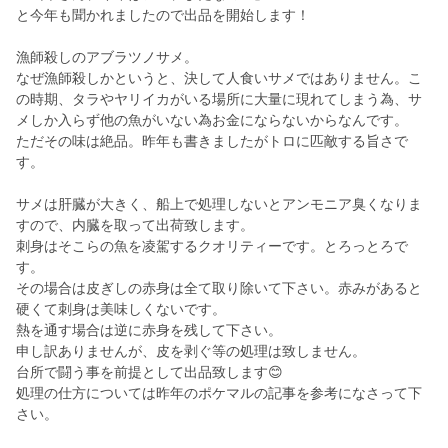
と今年も聞かれましたので出品を開始します！
漁師殺しのアブラツノサメ。
なぜ漁師殺しかというと、決して人食いサメではありません。こ
の時期、タラやヤリイカがいる場所に大量に現れてしまう為、サ
メしか入らず他の魚がいない為お金にならないからなんです。
ただその味は絶品。昨年も書きましたがトロに匹敵する旨さで
す。
サメは肝臓が大きく、船上で処理しないとアンモニア臭くなりま
すので、内臓を取って出荷致します。
刺身はそこらの魚を凌駕するクオリティーです。とろっとろで
す。
その場合は皮ぎしの赤身は全て取り除いて下さい。赤みがあると
硬くて刺身は美味しくないです。
熱を通す場合は逆に赤身を残して下さい。
申し訳ありませんが、皮を剥ぐ等の処理は致しません。
台所で闘う事を前提として出品致します😊
処理の仕方については昨年のポケマルの記事を参考になさって下
さい。