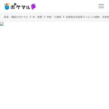
産直・通販のポケマル
米・穀類
米粉・小麦粉
自家挽き松坂産スペルト小麦粉 全粒