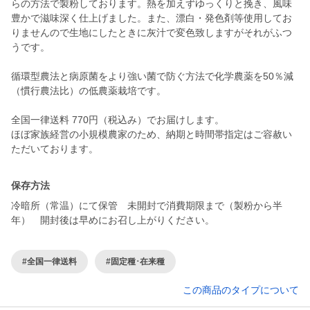
らの方法で製粉しております。熱を加えずゆっくりと挽き、風味
豊かで滋味深く仕上げました。また、漂白・発色剤等使用してお
りませんので生地にしたときに灰汁で変色致しますがそれがふつ
うです。
循環型農法と病原菌をより強い菌で防ぐ方法で化学農薬を50％減
（慣行農法比）の低農薬栽培です。
全国一律送料 770円（税込み）でお届けします。
ほぼ家族経営の小規模農家のため、納期と時間帯指定はご容赦い
ただいております。
保存方法
冷暗所（常温）にて保管 未開封で消費期限まで（製粉から半
年） 開封後は早めにお召し上がりください。
#全国一律送料
#固定種･在来種
この商品のタイプについて