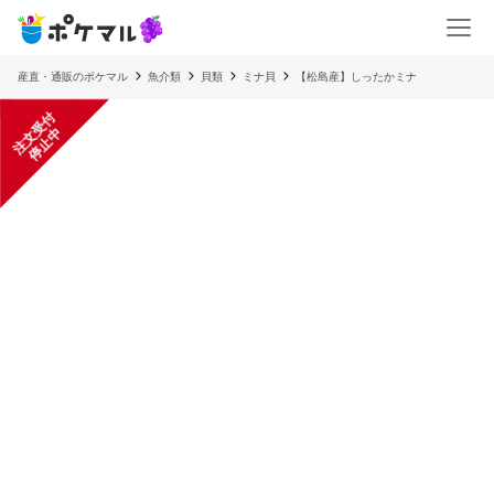
産直・通販のポケマル
魚介類
貝類
ミナ貝
【松島産】しったかミナ
注
文
受
付
停
止
中