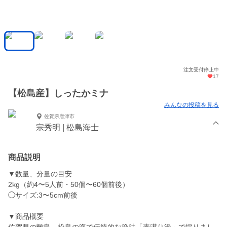
注文受付停止中
17
【松島産】しったかミナ
みんなの投稿を見る
佐賀県唐津市
宗秀明 | 松島海士
商品説明
▼数量、分量の目安
2kg（約4〜5人前・50個〜60個前後）
◯サイズ:3〜5cm前後
▼商品概要