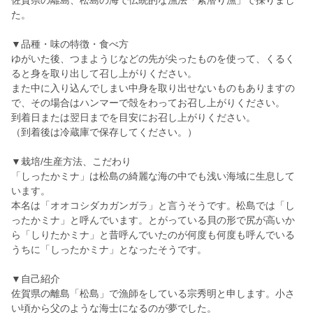
佐賀県の離島、松島の海で伝統的な漁法「素潜り漁」で採りまし
た。
▼品種・味の特徴・食べ方
ゆがいた後、つまようじなどの先が尖ったものを使って、くるく
ると身を取り出して召し上がりください。
また中に入り込んでしまい中身を取り出せないものもありますの
で、その場合はハンマーで殻をわってお召し上がりください。
到着日または翌日までを目安にお召し上がりください。
（到着後は冷蔵庫で保存してください。）
▼栽培/生産方法、こだわり
「しったかミナ」は松島の綺麗な海の中でも浅い海域に生息して
います。
本名は「オオコシダカガンガラ」と言うそうです。松島では「し
ったかミナ」と呼んでいます。とがっている貝の形で尻が高いか
ら「しりたかミナ」と昔呼んでいたのが何度も何度も呼んでいる
うちに「しったかミナ」となったそうです。
▼自己紹介
佐賀県の離島「松島」で漁師をしている宗秀明と申します。小さ
い頃から父のような海士になるのが夢でした。