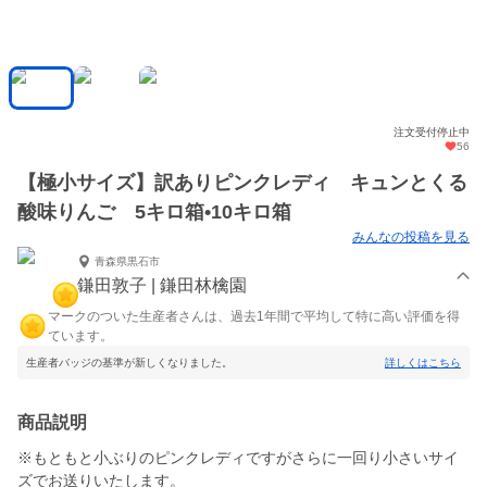
注文受付停止中
56
【極小サイズ】訳ありピンクレディ キュンとくる
酸味りんご 5キロ箱•10キロ箱
みんなの投稿を見る
青森県黒石市
鎌田敦子 | 鎌田林檎園
マークのついた生産者さんは、過去1年間で平均して特に高い評価を得
ています。
生産者バッジの基準が新しくなりました。
詳しくはこちら
商品説明
※もともと小ぶりのピンクレディですがさらに一回り小さいサイ
ズでお送りいたします。