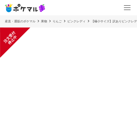
産直・通販のポケマル
果物
りんご
ピンクレディ
【極小サイズ】訳ありピンクレデ
注
文
受
付
停
止
中