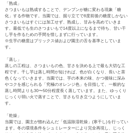
「熟成」
さつまいもは熟成することで、デンプンが糖に変わる現象「糖
化」する作物です。当園では、掘り立てで8度前後の糖度しかない
さつまいもはすぐには加工せず、熟成し、甘みを高めていきま
す。最低でも生のさつまいもで14度以上になるまで待ち、甘い干
し芋を作るための手間を惜しまずに行っています。
※生芋の糖度はブリックス値および園主の舌を基準としていま
す。
「蒸し」
蒸しの工程は、さつまいもの色、甘さを決める上で最も大切な工
程です。干し芋は蒸し時間が短ければ、色が白くなり、長いと茶
色くなっていきます。当園では、芋の本来の味、かつ後味に深み
やコクを感じられる「究極のオレンジ色」を目指して、一般的な
蒸し時間よりも30〜50分程度長く蒸しています。また、ゆっくり
じっくり弱い火で蒸すことで、甘さも引き立つようにしていま
す。
「乾燥」
当園では、園主が惚れ込んだ「低温除湿乾燥」(寒干し)を行ってい
ます。冬の環境条件をシュミレーターにより完全再現し、じっく