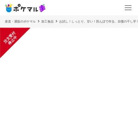
産直・通販のポケマル
加工食品
お試し！しっとり、甘い！田んぼで作る、自慢の干し芋
注
文
受
付
停
止
中