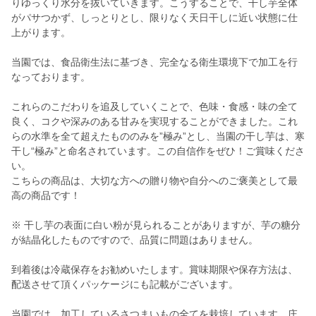
りゆっくり水分を抜いていきます。こうすることで、干し芋全体
がパサつかず、しっとりとし、限りなく天日干しに近い状態に仕
上がります。
当園では、食品衛生法に基づき、完全なる衛生環境下で加工を行
なっております。
これらのこだわりを追及していくことで、色味・食感・味の全て
良く、コクや深みのある甘みを実現することができました。これ
らの水準を全て超えたもののみを”極み”とし、当園の干し芋は、寒
干し“極み”と命名されています。この自信作をぜひ！ご賞味くださ
い。
こちらの商品は、大切な方への贈り物や自分へのご褒美として最
高の商品です！
※ 干し芋の表面に白い粉が見られることがありますが、芋の糖分
が結晶化したものですので、品質に問題はありません。
到着後は冷蔵保存をお勧めいたします。賞味期限や保存方法は、
配送させて頂くパッケージにも記載がございます。
当園では、加工しているさつまいもの全てを栽培しています。庄