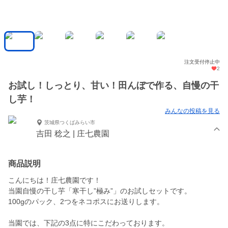
注文受付停止中
2
お試し！しっとり、甘い！田んぼで作る、自慢の干
し芋！
みんなの投稿を見る
茨城県つくばみらい市
吉田 稔之 | 庄七農園
商品説明
こんにちは！庄七農園です！
当園自慢の干し芋「寒干し”極み”」のお試しセットです。
100gのパック、2つをネコポスにお送りします。
当園では、下記の3点に特にこだわっております。