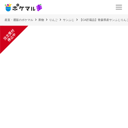
産直・通販のポケマル
果物
りんご
サンふじ
【CA貯蔵品】青森県産サンふじりんご
注
文
受
付
停
止
中