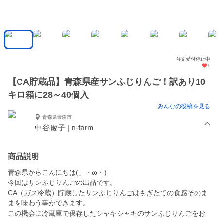
注文受付停止中
1
【CA貯蔵品】青森県産サンふじりんご！訳あり10
キロ箱に28～40個入
みんなの投稿を見る
青森県青森市
中谷慶子 | n-farm
商品説明
青森県からこんにちは(」・ω・)
今回はサンふじりんごの出品です。
CA（ガス冷蔵）貯蔵したサンふじりんごはもぎたての食感そのま
まを味わう事ができます。
この機会に冷蔵庫で保存したシャキシャキのサンふじりんごをお