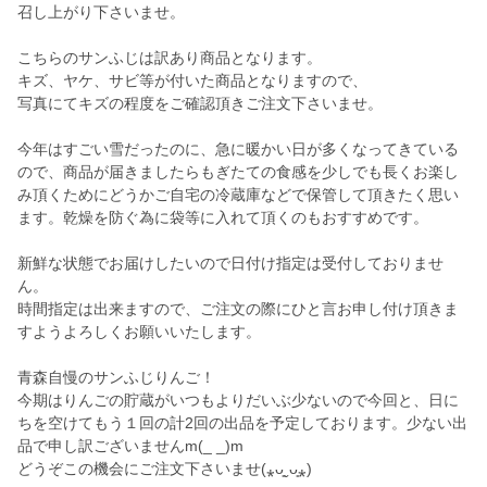
召し上がり下さいませ。
こちらのサンふじは訳あり商品となります。
キズ、ヤケ、サビ等が付いた商品となりますので、
写真にてキズの程度をご確認頂きご注文下さいませ。
今年はすごい雪だったのに、急に暖かい日が多くなってきている
ので、商品が届きましたらもぎたての食感を少しでも長くお楽し
み頂くためにどうかご自宅の冷蔵庫などで保管して頂きたく思い
ます。乾燥を防ぐ為に袋等に入れて頂くのもおすすめです。
新鮮な状態でお届けしたいので日付け指定は受付しておりませ
ん。
時間指定は出来ますので、ご注文の際にひと言お申し付け頂きま
すようよろしくお願いいたします。
青森自慢のサンふじりんご！
今期はりんごの貯蔵がいつもよりだいぶ少ないので今回と、日に
ちを空けてもう１回の計2回の出品を予定しております。少ない出
品で申し訳ございませんm(_ _)m