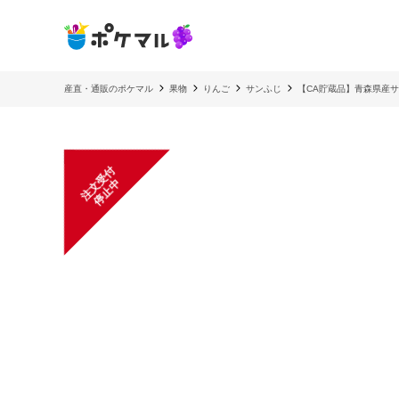
産直・通販のポケマル
果物
りんご
サンふじ
【CA貯蔵品】青森県産サ
注
文
受
付
停
止
中