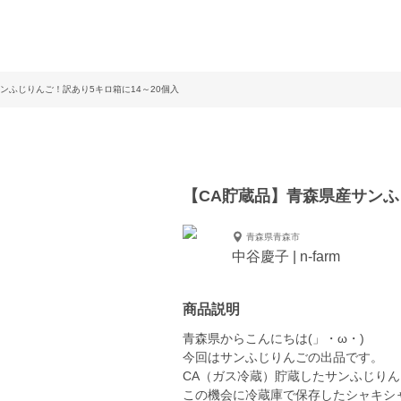
ンふじりんご！訳あり5キロ箱に14～20個入
【CA貯蔵品】青森県産サンふ
青森県青森市
中谷慶子 | n-farm
商品説明
青森県からこんにちは(」・ω・)
今回はサンふじりんごの出品です。
CA（ガス冷蔵）貯蔵したサンふじり
この機会に冷蔵庫で保存したシャキシ