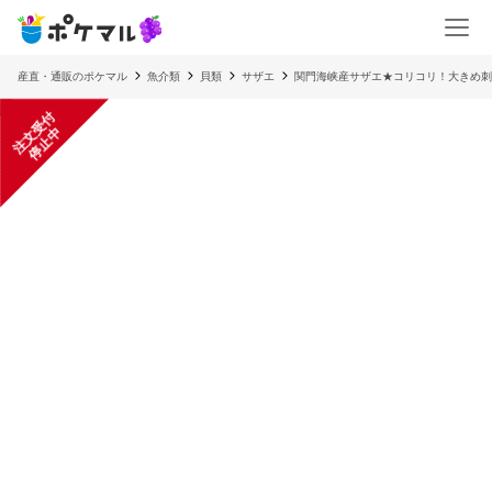
産直・通販のポケマル
魚介類
貝類
サザエ
関門海峡産サザエ★コリコリ！大きめ刺
注
文
受
付
停
止
中