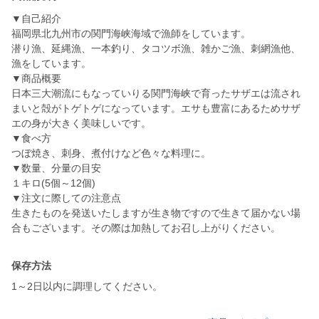
▼自己紹介
福岡県北九州市の関門海峡海域で漁師をしています。
潜り漁、延縄漁、一本釣り、タコツボ漁、雑かご漁、刺網漁他、
漁をしています。
▼商品概要
日本三大潮流にもなっていりる関門海峡で育ったサザエは流され
まいと殻がトゲトゲになっています。エサも豊富にあるためサザ
エの身が大きく美味しいです。
▼食べ方
つぼ焼き、刺身、煮付けなど色々な料理に。
▼数量、分量の目安
１キロ(5個～12個)
▼注文に際しての注意点
生きたものを発送いたしますが生き物ですので生きて届かない場
合もございます。その際は加熱してお召し上がりください。
保存方法
1～2日以内に調理してください。