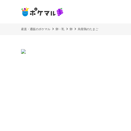
産直・通販のポケマル
卵・乳
卵
烏骨鶏のたまご