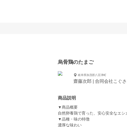
烏骨鶏のたまご
岐阜県加茂郡八百津町
齋藤次郎 | 合同会社こぐ
商品説明
▼商品概要
自然卵養鶏で育った、安心安全なエシ
▼品種・味の特徴
濃厚な味わい