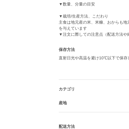
▼数量、分量の目安
▼栽培/生産方法、こだわり
主食は地元産の米、米糠、おからも地
を与えています
▼注文に際しての注意点（配送方法や
保存方法
直射日光や高温を避け10℃以下で保存
カテゴリ
産地
配送方法