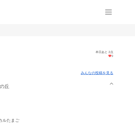
本日あと 2点
9
みんなの投稿を見る
さの丘
カルたまご