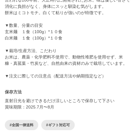
言われる100年前、大正時代に開発されたお米。味は優しい甘さで
消化に負担がなく、身体にスッと馴染む気がします。
餅米はミコトモチ。白くて粘りが強いのが特徴です。
▼数量、分量の目安
玄米麺 １食（100g）*１０食
白米麺 １食（100g）*１０食
▼栽培/生産方法、こだわり
お米は、農薬・化学肥料不使用で、動物性堆肥を使用せず、米
糠・真菰葉・竹炭など、自然由来の資材のみで栽培しています。
保存方法
直射日光を避けできるだけ涼しいところで保存して下さい
賞味期限：2025.7月〜8月
#全国一律送料
#ギフト対応可