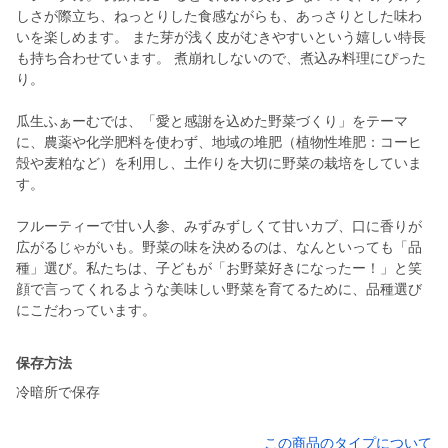
しさが際立ち、ねっとりした食感ながらも、あっさりとした味わ
いを楽しめます。 また芽が浅く皮がむきやすいという嬉しい特長
も持ち合わせています。 煮崩れしないので、煮込み料理にぴった
り。
瓜生ふぁーむでは、「愛と感謝を込めた野菜づくり」をテーマ
に、農薬や化学肥料を使わず、地域の堆肥（植物性堆肥：コーヒ
殻や麦粕など）を利用し、土作りを大切に野菜の栽培をしていま
す。
フルーティーで甘い人参、みずみずしくて甘いカブ、口に香りが
広がるじゃがいも。野菜の味を決めるのは、なんといっても「品
種」選び。私たちは、子どもが「お野菜好きになったー！」と笑
顔で言ってくれるような美味しい野菜を育てるために、品種選び
にこだわっています。
保存方法
冷暗所で保存
この商品のタイプについて