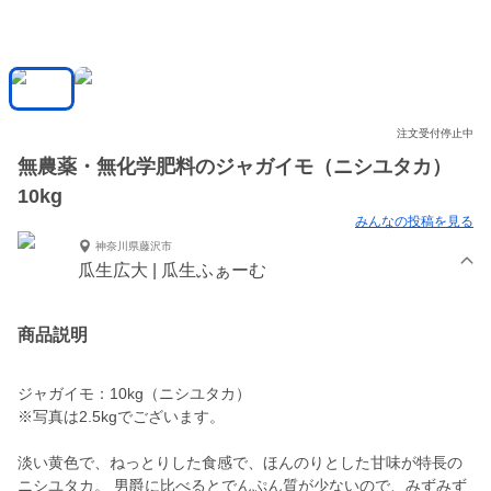
注文受付停止中
無農薬・無化学肥料のジャガイモ（ニシユタカ）
10kg
みんなの投稿を見る
神奈川県藤沢市
瓜生広大 | 瓜生ふぁーむ
商品説明
ジャガイモ：10kg（ニシユタカ）
※写真は2.5kgでございます。
淡い黄色で、ねっとりした食感で、ほんのりとした甘味が特長の
ニシユタカ。 男爵に比べるとでんぷん質が少ないので、みずみず