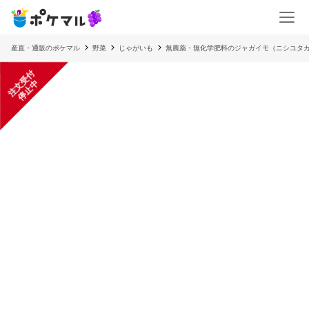
産直・通販のポケマル
野菜
じゃがいも
無農薬・無化学肥料のジャガイモ（ニシユタカ）
注
文
受
付
停
止
中