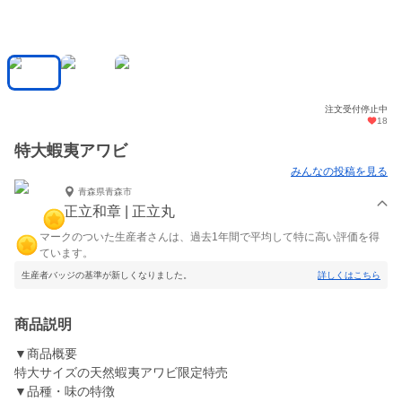
注文受付停止中
18
特大蝦夷アワビ
みんなの投稿を見る
青森県青森市
正立和章 | 正立丸
マークのついた生産者さんは、過去1年間で平均して特に高い評価を得
ています。
生産者バッジの基準が新しくなりました。
詳しくはこちら
商品説明
▼商品概要
特大サイズの天然蝦夷アワビ限定特売
▼品種・味の特徴