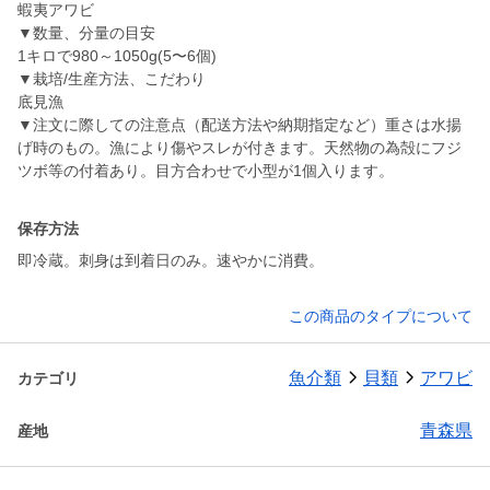
蝦夷アワビ
▼数量、分量の目安
1キロで980～1050g(5〜6個)
▼栽培/生産方法、こだわり
底見漁
▼注文に際しての注意点（配送方法や納期指定など）重さは水揚
げ時のもの。漁により傷やスレが付きます。天然物の為殻にフジ
ツボ等の付着あり。目方合わせで小型が1個入ります。
保存方法
即冷蔵。刺身は到着日のみ。速やかに消費。
この商品のタイプについて
魚介類
貝類
アワビ
カテゴリ
青森県
産地