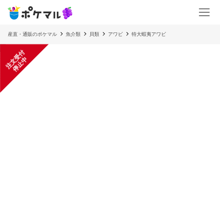
産直・通販のポケマル
魚介類
貝類
アワビ
特大蝦夷アワビ
注
文
受
付
停
止
中