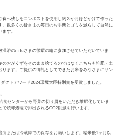
や食べ残しをコンポストを使用し約３か月ほどかけて作った
す。数多くの皆さまの毎日のお手間とゴミを減らして自然に
います。
温浴のni-fuさまの循環の輪に参加させていただいていま
キのおがくずをそのまま捨てるのではなくこちらも堆肥・土
おります。ご提供の御礼としてできたお米をみなさまにサン
ロダクトアワード2024環境大臣特別賞を受賞しました。
〜
る給食センターから野菜の切り屑をいただき堆肥化していま
暗所または冷蔵庫での保存をお願いします。精米後1ヶ月以