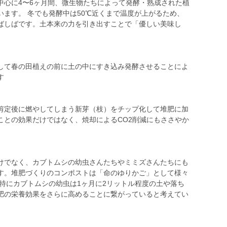
中心に4〜6ヶ月間、微生物たちによって発酵・熟成された植
ます。 冬でも発酵中は50℃近くまで温度が上がるため、
ばしばです。土本来の力を引き出すことで「優しい美味し
して春の田植えの前に土の中にすき込み発酵させることによ
す
剪定後に燃やしてしまう新芽（枝）をチップ化して堆肥に加
ことの効果だけではなく、焼却によるCO2削減にもささやか
けでなく、カブトムシの幼虫さんたちやミミズさんたちにも
す。堆肥づくりのコンポストは「命のゆりかご」として様々
特にカブトムシの幼虫は1ヶ月に2リットル程度の土や落ち
肥の栄養効果をさらに高めることに繋がっていると考えてい