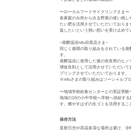
〜ローカルフードサイクリングさま〜
各家庭の台所から出る野菜の使い残し
たい肥を活用させていただいておりま
返したいという熱い想いを受け止めて
~発酵温浴nifu目黒店さま~
同じく循環の取り組みをされている発酵
す。
発酵温浴に使用した後の奈良県のヒノ
壌改良剤として活用させていただいて
プリングさせていただいております。
※nifuさまの取り組みはソーシャルプ
〜地域学校給食センターとの実証実験
地域の10の小中学校へ学校へ供給す
保存方法
直射日光や高温多湿な場所は避け、冷