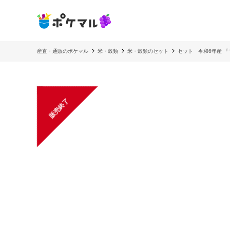
産直・通販のポケマル
米・穀類
米・穀類のセット
セット 令和6年産 
販売終了