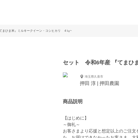
『てまひま米』ミルキークイーン・コシヒカリ ４㎏~
セット 令和6年産 『てまひ
埼玉県久喜市
押田 淳 | 押田農園
商品説明
【はじめに】
～御礼～
お客さまより応援と想定以上のご注文
た。お届けできなかったお客さま、大