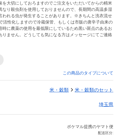
味を大切にしておろますのでご注文をいただいてからの精米
異なり殺虫剤を使用しておりませんので、長期間の高温多湿
言われる虫が発生することがあります。※きちんと洗衣流せ
上で活性化しますので冷蔵保管、もしくは市販の唐辛子由来の
培時に農薬の使用を最低限にしているため黒い斑点のあるお
ありません。どうしても気になる方はメッセージにてご連絡
この商品のタイプについて
米・穀類
米・穀類のセット
埼玉県
ポケマル提携のヤマト便
配送区分: