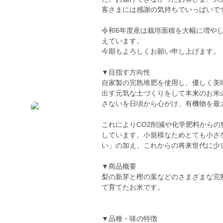
客さまには感謝の気持ちでいっぱいで
令和6年度産は栽培面積を大幅に増や
えています。
今期もよろしくお願い申し上げます。
▼目指す方向性
自家製の完熟堆肥を使用し、優しく美
出す元気な土づくりをして本来のお米
さないを日頃から心がけ、有機物を最
これによりCO2削減や化学肥料から
しています。小規模なためとても小さ
い」の加え、これからの将来世代に少
▼商品概要
梨の新芽と樫の葉などのさまざまな完
て育てたお米です。
▼品種・味の特徴