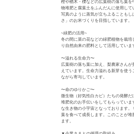
樫や楢木・櫟などの広葉樹の落ち葉を
物堆肥と腐葉土をふんだんに使用してい
写真のように蒸気が立ち上ることもし
さ」のお米づくりを目指しています。
~緑肥の活用~
冬の間に菜の花などの緑肥植物を栽培
り自然由来の肥料として活用していま
〜溢れる生命力〜
広葉樹の落ち葉に加え、梨農家さんが
えています。生命力溢れる新芽を使う
ながら寄与しています。
〜命のゆりかご〜
微生物（好気性白カビ）たちの発酵だ
堆肥化のお手伝いをしてもらっていま
な生き物の小宇宙となっております。 
葉を食べて成長します。このことが堆
ます。
▼企業さまとの循環の取組み