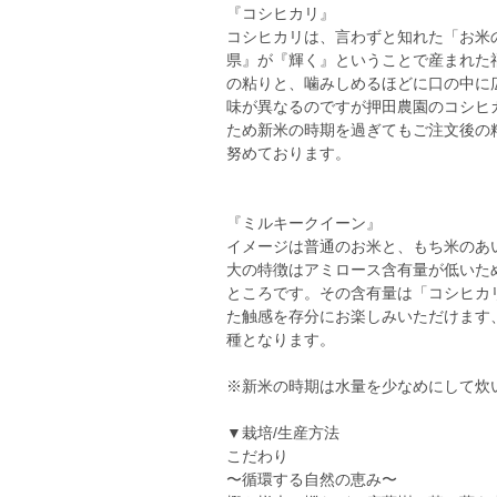
『コシヒカリ』
コシヒカリは、言わずと知れた「お米
県』が『輝く』ということで産まれた
の粘りと、噛みしめるほどに口の中に
味が異なるのですが押田農園のコシヒ
ため新米の時期を過ぎてもご注文後の
努めております。
『ミルキークイーン』
イメージは普通のお米と、もち米のあ
大の特徴はアミロース含有量が低いた
ところです。その含有量は「コシヒカ
た触感を存分にお楽しみいただけます
種となります。
※新米の時期は水量を少なめにして炊
▼栽培/生産方法
こだわり
〜循環する自然の恵み〜