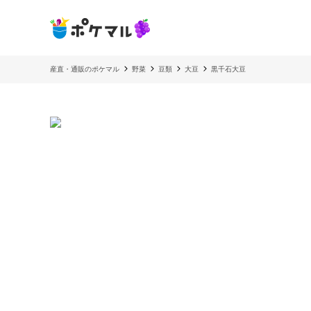
産直・通販のポケマル
野菜
豆類
大豆
黒千石大豆