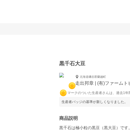
黒千石大豆
北海道磯谷郡蘭越町
走出邦章 | (有)ファームト
マークのついた生産者さんは、過去1年
生産者バッジの基準が新しくなりました。
商品説明
黒千石は極小粒の黒豆（黒大豆）です