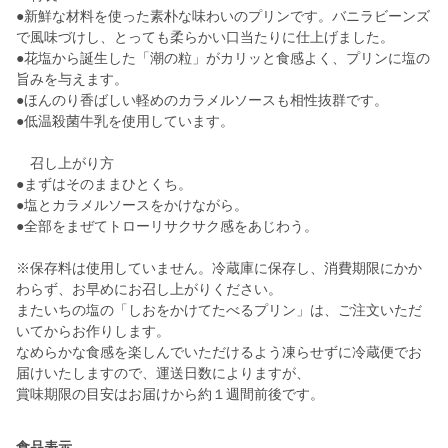
●新鮮な材料を使った素朴な味わいのプリンです。バニラビーンズ
で風味づけし、とっても柔らかい口当たりに仕上げました。
●花塩から誕生した「潮の粒」がカリッと食感よく、プリンに塩の
旨みを与えます。
●ほんのり香ばしい軽めのカラメルソースも相性抜群です。
●低温殺菌牛乳を使用しています。
召し上がり方
●まずはそのままひとくち。
●塩とカラメルソースをかけながら。
●全部をまぜてトローリサクサク感をあじわう。
※保存料は使用していません。冷蔵庫に保存し、消費期限にかか
わらず、お早めにお召し上がりください。
またいちの塩の「しおをかけてたべるプリン」は、ご注文いただ
いてからお作りします。
なめらかな食感を楽しんでいただけるよう凍らせずに冷蔵便でお
届けいたしますので、運送日数によりますが、
賞味期限の目安はお届けから約１週間前後です。
食品表示