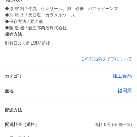
◆原 材 料 / 牛乳、生クリーム、卵、砂糖、バニラビーンズ
◆別 添 え / 天日塩、カラメルソース
◆保存方法 / 要冷蔵
◆製 造 者 / 新三郎商店株式会社
保存方法
到着日より約1週間前後
この商品のタイプについて
加工食品
カテゴリ
福岡県
産地
配送方法
配送料金（送料）
送料:0円 (全国一律)