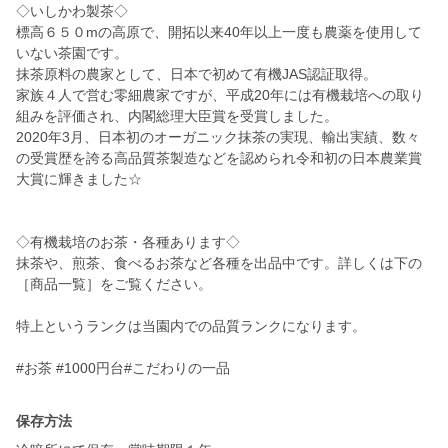
◇いしかわ製茶◇
標高６５０mの高原で、開拓以来40年以上一度も農薬を使用して
いない茶園です。
抹茶原料の農家として、日本で初めて有機JAS認証取得。
家族４人で営む零細農家ですが、平成20年には有機栽培への取り
組みを評価され、内閣総理大臣賞を受賞しました。
2020年3月、日本初のオーガニック抹茶の実現、輸出実績、数々
の受賞歴を誇る高品質茶製造などを認められ令和初の日本農業賞
大賞に輝きました☆
◇有機栽培のお茶・各種あります◇
抹茶や、煎茶、食べるお茶など各種を出品中です。詳しくは下の
［商品一覧］をご覧ください。
特上というランクは当園内での品質ランクになります。
#お茶 #1000円台#こだわりの一品
保存方法