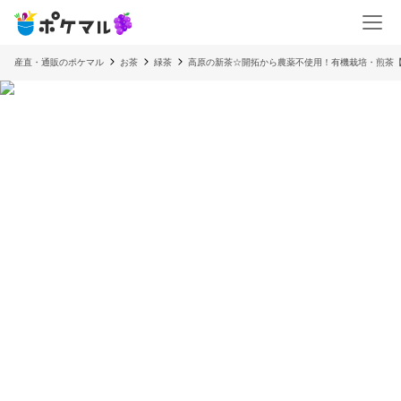
産直・通販のポケマル
お茶
緑茶
高原の新茶☆開拓から農薬不使用！有機栽培・煎茶【