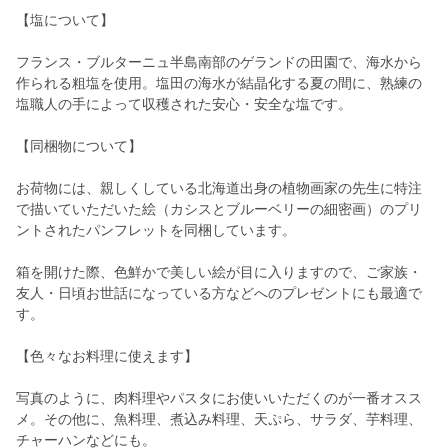
【塩について】
フランス・ブルターニュ半島南部のゲランドの田園で、海水から
作られる粗塩を使用。塩田の海水が結晶化する夏の間に、熟練の
塩職人の手によって収穫された安心・安全な塩です。
【同梱物について】
お荷物には、親しくしている北海道出身の植物画家の先生に特注
で描いていただいた絵（カシスとブルーベリーの細密画）のプリ
ントされたパンフレットを同梱しています。
箱を開けた際、色鮮かで美しい絵が目に入りますので、ご家族・
友人・日頃お世話になっている方などへのプレゼントにも最適で
す。
【色々なお料理に使えます】
写真のように、肉料理やパスタにお使いいただくのが一番オスス
メ。その他に、魚料理、煮込み料理、天ぷら、サラダ、芋料理、
チャーハンなどにも。