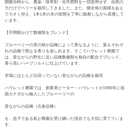
開園当時から、農薬・除草剤・化学肥料を一切使用せず、自然の
力だけでベリーを栽培してきました。また、畑全体の面積をあえ
て小さく抑え、1本1本の木の状態を丁寧に観察しながら収穫して
います。
【手間暇かけて数種類をブレンド】
ブルーベリーの実の味が品種によって異なるように、葉もそれぞ
れの品種で異なる香りを楽しめます。そこでハウレット農園で
は、昔ながらの野生に近い品種数種類を独自の配合でブレンド。
香り高いハーブソルトに仕上げています。
市場にほとんど出回っていない昔ながらの品種を栽培
ハウレット農園では、創業者ピーター・ハウレットが1986年に祖
国カナダから輸入したブルーベリーの
昔ながらの品種（古参品種）
を、息子である私が農園を受け継いだ現在でも大切に育てていま
す。