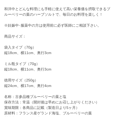
和洋中とどんな料理にも手軽に使えて高い栄養価を摂取できるブ
ルーベリーの葉のハーブソルトで、毎日のお料理を楽しく！
※妊娠中･服薬中の方は使用前に必ず医師にご相談下さい。
商品サイズ：
袋入タイプ（70g）
縦18cm、横11cm、奥行3cm
ミル瓶タイプ（70g）
縦18cm、横11cm、奥行3cm
徳用サイズ（250g）
縦24cm、横17cm、奥行4cm
名称：古参品種ブルーベリーの葉と塩
保存方法：常温（開封後は早めにお召し上がりください）
賞味期限：各商品に記載（製造日より5ヶ月）
原材料：フランス産ゲランド海塩、ブルーベリーの葉