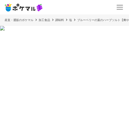
産直・通販のポケマル
加工食品
調味料
塩
ブルーベリーの葉のハーブソルト【爽や