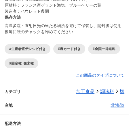
原材料：フランス産ゲランド海塩、ブルーベリーの葉
製造者：ハウレット農園
保存方法
高温多湿・直射日光の当たる場所を避けて保管し、開封後は使用
後毎に袋のチャックを締めてください
#生産者直伝レシピ付き
#農カード付き
#全国一律送料
#固定種･在来種
この商品のタイプについて
加工食品
調味料
塩
カテゴリ
北海道
産地
配送方法