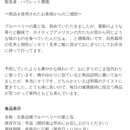
製造者：ハウレット農園
ー商品を使用されたお客様からのご感想ー
ブルーベリーの葉と塩、初めていただきましたが、紫蘇のような
香りと酸味で、ネイティブアメリカンの方たちが昔から同じよう
な味のものを食べていたんだなぁ。。と感慨深いです。自然栽培
の玄米と相性ピッタリ！玄米ご飯に混ぜておにぎりにしてお弁当
に持って行ってます。
予想していたよりも爽やかな味わいで、おにぎりのごま塩代わり
に使っています。梅やゆかりに似ていると商品説明に書いてあり
ましたが、本当にそうです。どちらかといえば和風のテイストに
驚きでした。とても体に良いので、毎日の健康維持に役立つ商品
が見つかって家内ともども喜んでいます。
食品表示
名称：古参品種ブルーベリーの葉と塩
保存方法：常温（開封後は早めにお召し上がりください）
賞味期限：各商品に記載（製造日より10ヶ月）