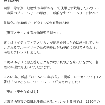
商品説明
農薬・除草剤・動物性/科学肥料を一切使用せず栽培したハウレッ
ト農園のブルーベリーの葉は、一般的な生ブルーベリーに比べて
抗酸化力は40倍で、ビタミンC含有量は24倍！
（東京メディカル青果物研究所調べ）。
古くはネイティブ・アメリカンが健康を保つために愛用していた
とされるブルーベリーの葉の栄養価を効率的に摂取できるよう、
海塩とブレンドしました。
※梅やゆかりに似た香りとクセのない爽やかな味わいなので、普
段の料理にお使いいただけます。
※2025年、雑誌「CREA2025年春号」に掲載、ローカルワイドTV
番組「STVどさんこワイド179にて紹介されました！
【安心・安全な食材を】
北海道函館市の隣町北斗市にあるハウレット農園では、1990年の