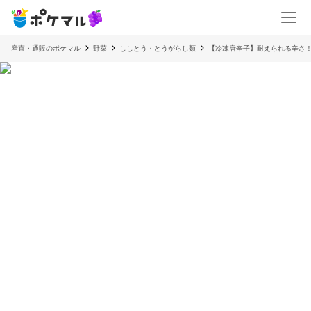
産直・通販のポケマル
野菜
ししとう・とうがらし類
【冷凍唐辛子】耐えられる辛さ