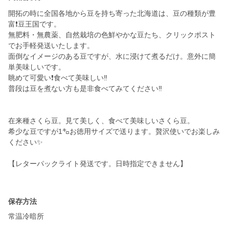
開拓の時に全国各地から豆を持ち寄った北海道は、豆の種類が豊
富❗豆王国です。
無肥料・無農薬、自然栽培の色鮮やかな豆たち、クリックポスト
でお手軽発送いたします。
面倒なイメージのある豆ですが、水に浸けて煮るだけ。意外に簡
単美味しいです。
眺めて可愛い❗食べて美味しい‼️
普段は豆を煮ない方も是非食べてみてください‼️
在来種さくら豆。見て美しく、食べて美味しいさくら豆。
希少な豆ですが1㌔お徳用サイズで送ります。贅沢使いでお楽しみ
ください✨
【レターパックライト発送です。日時指定できません】
保存方法
常温冷暗所