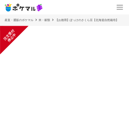
産直・通販のポケマル
米・穀類
【お徳用】ぽっけのさくら豆【北海道自然栽培】
注
文
受
付
停
止
中