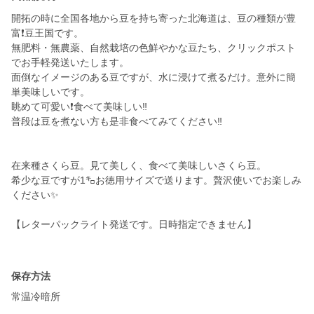
開拓の時に全国各地から豆を持ち寄った北海道は、豆の種類が豊
富❗豆王国です。
無肥料・無農薬、自然栽培の色鮮やかな豆たち、クリックポスト
でお手軽発送いたします。
面倒なイメージのある豆ですが、水に浸けて煮るだけ。意外に簡
単美味しいです。
眺めて可愛い❗食べて美味しい‼️
普段は豆を煮ない方も是非食べてみてください‼️
在来種さくら豆。見て美しく、食べて美味しいさくら豆。
希少な豆ですが1㌔お徳用サイズで送ります。贅沢使いでお楽しみ
ください✨
【レターパックライト発送です。日時指定できません】
保存方法
常温冷暗所