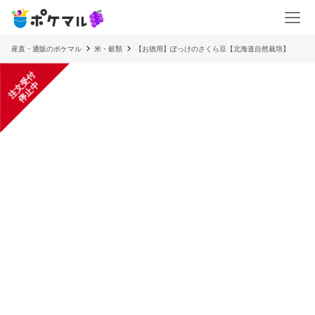
産直・通販のポケマル
米・穀類
【お徳用】ぽっけのさくら豆【北海道自然栽培】
注
文
受
付
停
止
中