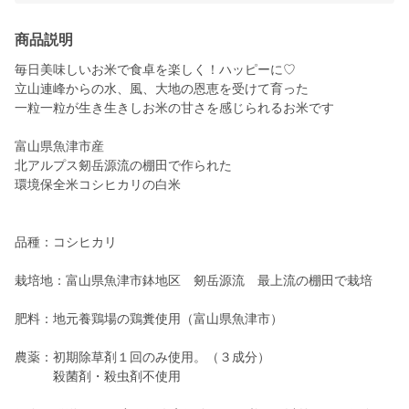
商品説明
毎日美味しいお米で食卓を楽しく！ハッピーに♡
立山連峰からの水、風、大地の恩恵を受けて育った
一粒一粒が生き生きしお米の甘さを感じられるお米です
富山県魚津市産
北アルプス剱岳源流の棚田で作られた
環境保全米コシヒカリの白米
品種：コシヒカリ
栽培地：富山県魚津市鉢地区 剱岳源流 最上流の棚田で栽培
肥料：地元養鶏場の鶏糞使用（富山県魚津市）
農薬：初期除草剤１回のみ使用。（３成分）
殺菌剤・殺虫剤不使用