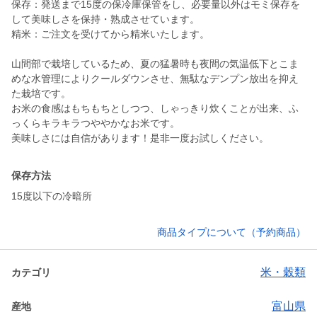
保存：発送まで15度の保冷庫保管をし、必要量以外はモミ保存を
して美味しさを保持・熟成させています。
精米：ご注文を受けてから精米いたします。
山間部で栽培しているため、夏の猛暑時も夜間の気温低下とこま
めな水管理によりクールダウンさせ、無駄なデンプン放出を抑え
た栽培です。
お米の食感はもちもちとしつつ、しゃっきり炊くことが出来、ふ
っくらキラキラつややかなお米です。
保存方法
15度以下の冷暗所
商品タイプについて（予約商品）
米・穀類
カテゴリ
富山県
産地