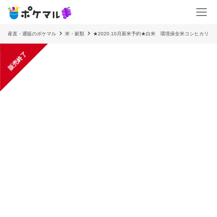
産直・通販のポケマル
米・穀類
★2020.10月新米予約★白米 環境保全米コシヒカリ
販売終了