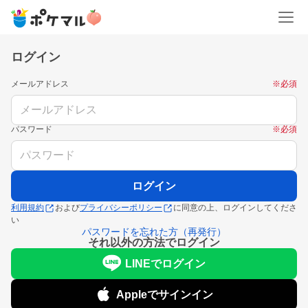
ログイン
メールアドレス
※必須
パスワード
※必須
ログイン
利用規約
および
プライバシーポリシー
に同意の上、
ログインしてくださ
い
パスワードを忘れた方（再発行）
それ以外の方法でログイン
LINEでログイン
Appleでサインイン