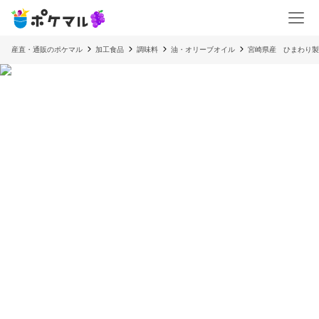
産直・通販のポケマル
加工食品
調味料
油・オリーブオイル
宮崎県産 ひまわり製