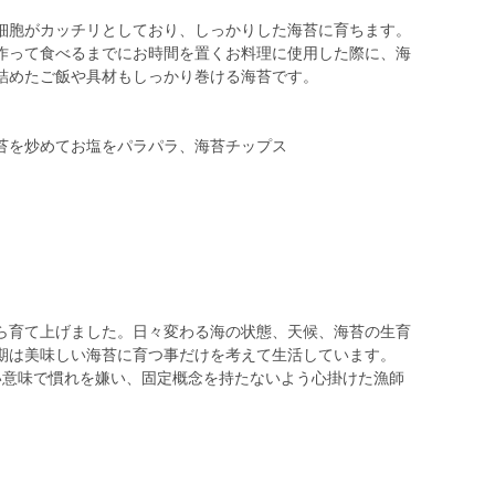
細胞がカッチリとしており、しっかりした海苔に育ちます。
作って食べるまでにお時間を置くお料理に使用した際に、海
詰めたご飯や具材もしっかり巻ける海苔です。
苔を炒めてお塩をパラパラ、海苔チップス
ら育て上げました。日々変わる海の状態、天候、海苔の生育
期は美味しい海苔に育つ事だけを考えて生活しています。
い意味で慣れを嫌い、固定概念を持たないよう心掛けた漁師