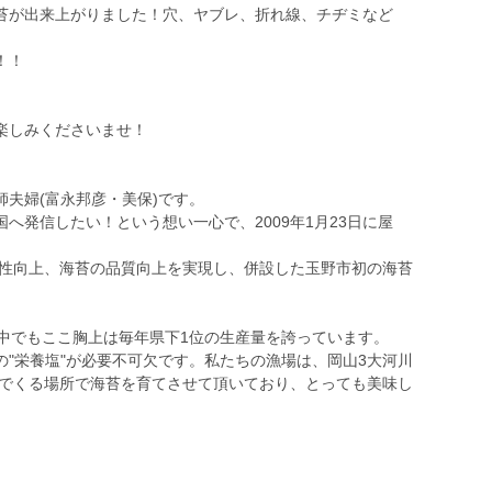
苔が出来上がりました！穴、ヤブレ、折れ線、チヂミなど
！！
楽しみくださいませ！
夫婦(富永邦彦・美保)です。
へ発信したい！という想い一心で、2009年1月23日に屋
産性向上、海苔の品質向上を実現し、併設した玉野市初の海苔
、中でもここ胸上は毎年県下1位の生産量を誇っています。
"栄養塩"が必要不可欠です。私たちの漁場は、岡山3大河川
んでくる場所で海苔を育てさせて頂いており、とっても美味し