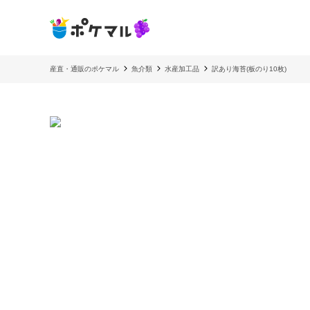
産直・通販のポケマル
魚介類
水産加工品
訳あり海苔(板のり10枚)