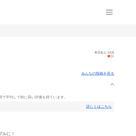
本日あと 14点
20
みんなの投稿を見る
間で平均して特に高い評価を得ています。
詳しくはこちら
ブルに！