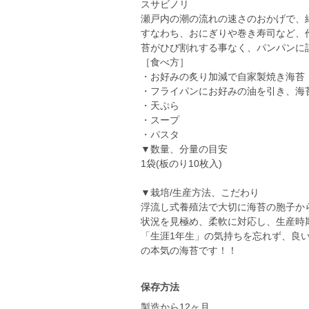
スサビノリ
瀬戸内の潮の流れの速さのおかげで、
すなわち、おにぎりや巻き寿司など、
苔がひび割れする事なく、パンパンに
［食べ方］
・お好みの炙り加減で自家製焼き海苔
・フライパンにお好みの油を引き、海
・天ぷら
・スープ
・パスタ
▼数量、分量の目安
1袋(板のり10枚入)
▼栽培/生産方法、こだわり
浮流し式養殖法で大切に海苔の胞子か
状況を見極め、柔軟に対応し、生産時
「生涯1年生」の気持ちを忘れず、良
の本気の海苔です！！
保存方法
製造から12ヶ月