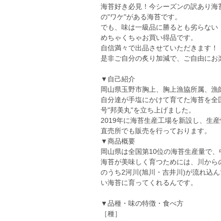
海苔好き必見！今シーズンの訳あり海
の"ワケ"がある海苔です。
でも、味は一級品に勝るとも劣らない
めちゃくちゃお買い得品です。
自信満々で出品させていただきます！
是非ご自分の炙り加減で、ご自由にお
▼自己紹介
岡山県玉野市胸上、胸上漁協所属、漁師
自分達が手塩にかけて育てた海苔を全国
号"邦美丸"を立ち上げました。
2019年に海苔生産工場を新設し、生
直売所でも販売を行っております。
▼商品概要
岡山県は全国第10位の海苔生産量で
海苔が美味しく育つためには、川からの
のうち2河川(旭川・吉井川)が流れ込
い海苔に育ってくれるんです。
▼品種・味の特徴・食べ方
［種］