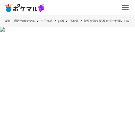
産直・通販のポケマル
加工食品
お酒
日本酒
能登復興支援酒 金澤中村屋720ml