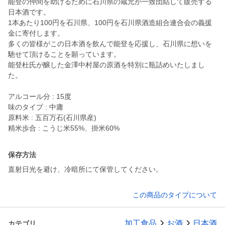
能登の仲間を助けるために石川県の蔵元が一致団結して販売する
日本酒です。
1本あたり100円を石川県、100円を石川県酒造組合連合会の義援
金に寄付します。
多くの皆様がこの日本酒を飲んで能登を応援し、石川県に想いを
馳せて頂けることを願っています。
能登杜氏が醸した金澤中村屋の原酒を特別に瓶詰めいたしまし
た。
アルコール分 : 15度
味のタイプ : 中庸
原料米 : 五百万石(石川県産)
精米歩合 : こうじ米55%、掛米60%
保存方法
直射日光を避け、冷暗所にて保管してください。
この商品のタイプについて
加工食品
お酒
日本酒
カテゴリ