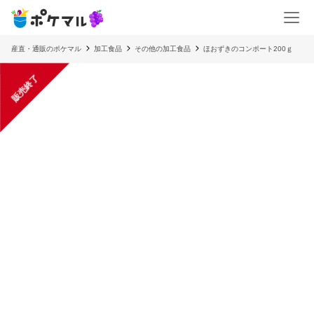
産直・通販のポケマル
加工食品
その他の加工食品
ほおずきのコンポート200ｇ
販売終了