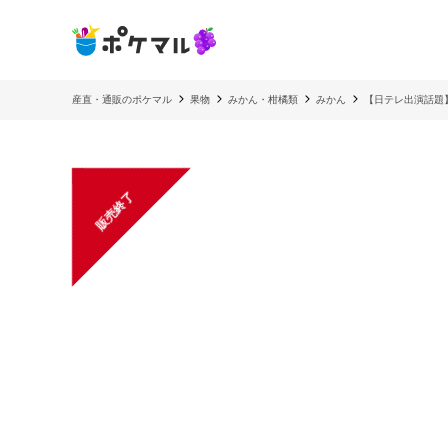
産直・通販のポケマル
果物
みかん・柑橘類
みかん
【日テレ出演話題
販売終了