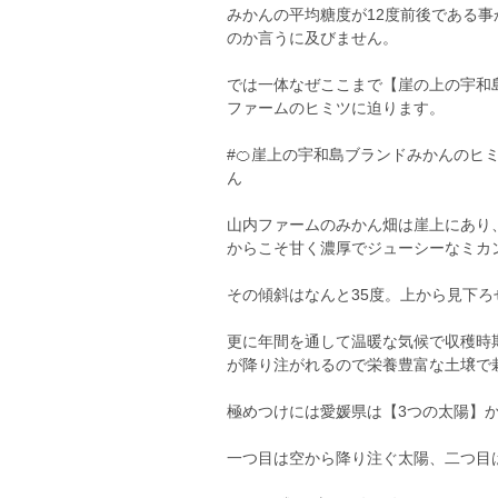
みかんの平均糖度が12度前後である事
のか言うに及びません。
では一体なぜここまで【崖の上の宇和
ファームのヒミツに迫ります。
#🍊崖上の宇和島ブランドみかんのヒ
ん
山内ファームのみかん畑は崖上にあり
からこそ甘く濃厚でジューシーなミカ
その傾斜はなんと35度。上から見下
更に年間を通して温暖な気候で収穫時
が降り注がれるので栄養豊富な土壌で
極めつけには愛媛県は【3つの太陽】
一つ目は空から降り注ぐ太陽、二つ目