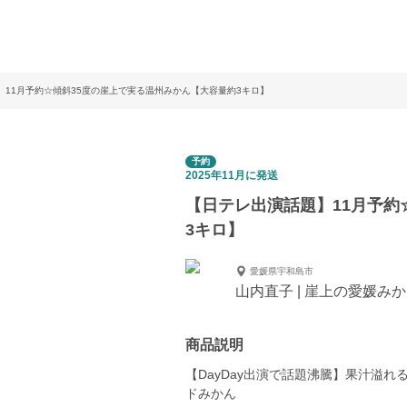
】11月予約☆傾斜35度の崖上で実る温州みかん【大容量約3キロ】
予約
2025年11月に発送
【日テレ出演話題】11月予約
3キロ】
愛媛県宇和島市
山内直子 | 崖上の愛媛み
商品説明
【DayDay出演で話題沸騰】果汁溢
ドみかん