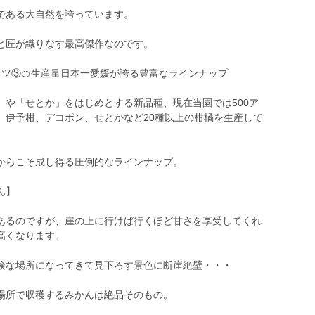
である大自然を誇っています。
と匠が織りなす最高傑作なのです。
ミツ③🍊生産量日本一愛媛が誇る豊富なラインナップ
」や「せとか」をはじめとする新品種、現在当園では500ア
、伊予柑、デコポン、せとかなど20種以上の柑橘を生産して
からこそ成し得る圧倒的なラインナップ。
ん】
あるのですが、崖の上に行けば行くほど甘さを享受してくれ
高くなります。
険な場所になってきて見下ろす景色に断崖絶壁・・・
場所で収穫するみかんは絶品そのもの。