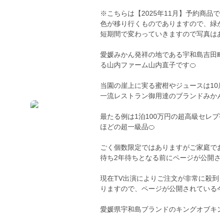
※こちらは【2025年11月】予約商
色が移り行くものでありますので、緑
短期間で変わっていきますので写真は
愛媛みかん発祥の地である宇和島吉田
る山内ファーム山内直子です🍊
当園の崖上に実る蜜柑やジュースは1
一流レストラン御用達のブランドみか
最たる例は1泊100万円の超高級セレ
ほどの超一級品🍊
ごく個数限定ではありますがご家庭で
待ち2年待ちとなる前にページが公開
現在TV出演によりご注文が非常に殺
りますので、ページが公開されている
愛媛県宇和島ブランドのキングオブキ