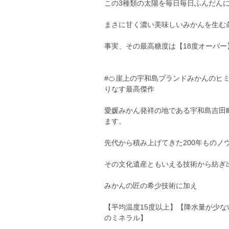
この3種類の太陽を毎日毎日ふんだん
まさに甘く濃い美味しいみかんを生む
事実、その最高糖度は【18度オーバ
#🍊崖上の宇和島ブランドみかんのヒミ
りなす最高傑作
愛媛みかん発祥の地である宇和島吉田
ます。
先代から積み上げてきた200年もの
その文化遺産ともいえる技術から紡ぎ
みかんの匠の希少技術に加え
【平均温度15度以上】【降水量が少な
のミネラル】