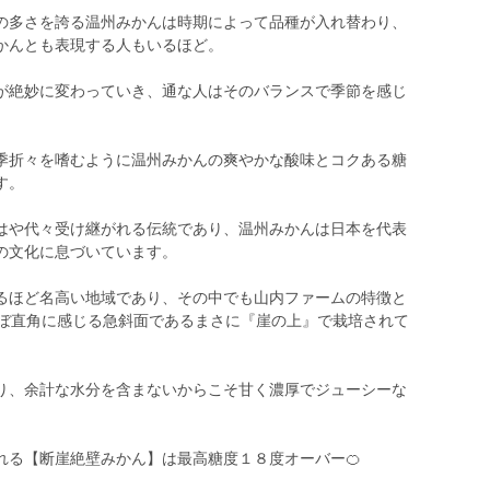
の多さを誇る温州みかんは時期によって品種が入れ替わり、
かんとも表現する人もいるほど。
が絶妙に変わっていき、通な人はそのバランスで季節を感じ
季折々を嗜むように温州みかんの爽やかな酸味とコクある糖
す。
はや代々受け継がれる伝統であり、温州みかんは日本を代表
の文化に息づいています。
るほど名高い地域であり、その中でも山内ファームの特徴と
ほぼ直角に感じる急斜面であるまさに『崖の上』で栽培されて
り、余計な水分を含まないからこそ甘く濃厚でジューシーな
れる【断崖絶壁みかん】は最高糖度１８度オーバー🍊