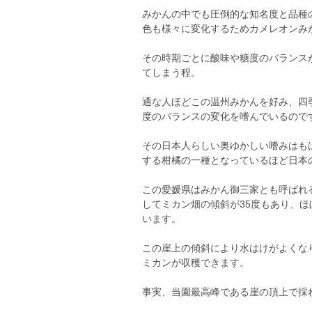
みかんの中でも圧倒的な知名度と品種
色も様々に変化するためカメレオンみ
その時期ごとに酸味や糖度のバランス
てしまう程。
通な人ほどこの温州みかんを好み、四
度のバランスの変化を嗜んでいるので
その日本人らしい奥ゆかしい嗜みはも
する柑橘の一種となっているほど日本
この愛媛県はみかん御三家とも呼ばれ
してミカン畑の傾斜が35度もあり、
います。
この崖上の傾斜により水はけがよくな
ミカンが収穫できます。
事実、当園最高峰である崖の頂上で採