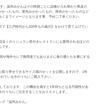
品です。温州みかんはその時期ごとに品種が入れ替わり果皮の
がかったもの、黄色みがかったもの、橙色がかったものなど
あくまでイメージとなります事、予めご了承ください。
町で【江戸時代から200年もの歳月】をかけて育て上げてい
0店近くのミシュラン星付きレストランにも愛用されるほどの
んです。
ブ宿や海外セレブ御用達でもありまさに食の通たちを虜にする
お取り寄せできるサイズ感のセットを公開しますので、1年
されている今のうちにご購入下さい。
到しております。この機会を逃すと1年待ちとなる可能性があ
今のうちにご注文することをおススメします。
ング『温州みかん』