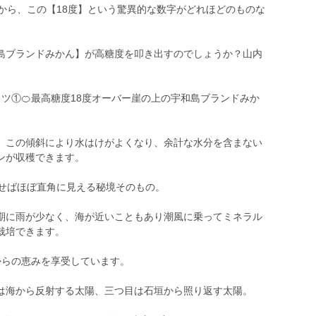
から、この【18度】という驚異的な数字がどれほどのものな
島ブランドみかん】が高糖度を叩き出すのでしょうか？山内
ミツ①🍊最高糖度18度オーバー崖の上の宇和島ブランドみか
、この傾斜により水はけがよくなり、余計な水分を含まない
ンが収穫できます。
ろせばほぼ直角に見える秘境そのもの。
期に雨が少なく、海が近いこともあり潮風に乗ってミネラル
栽培できます。
からの恵みを享受しています。
は海から反射する太陽、三つ目は石垣から照り返す太陽。