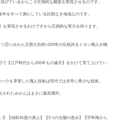
に浴びているからこそ圧倒的な糖度を実現させるのです。
条件をすべて満たしている比類なき地域なのです。
ー】を実現させるわけですから圧倒的な実力を誇ります。
ツ②🍊みかん王国大自然×200年の伝統誇るミカン職人が織
町で【江戸時代から200年もの歳月】をかけて育て上げてい
ノウハウを享受した職人技術は現代では非常に希少な技術。
出されたみかんはまさに最高傑作。
い】【傾斜35度の崖上】【3つの太陽の恵み】【宇和海から