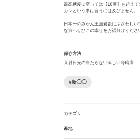
最高糖度に至っては【18度】を超えて
カンという事は言うには及びません。
日本一のみかん王国愛媛にふさわしい
な方へぜひこの幸せをお裾分けください
保存方法
直射日光の当たらない涼しい冷暗庫
#新◯◯
カテゴリ
産地