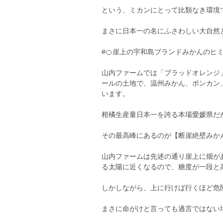
という、ミカンにとって比類なき環境
まさに日本一の名にふさわしい大自然
#🍊崖上の宇和島ブランドみかんのヒ
山内ファームでは「ブラッドオレンジ
ールの土地で、温州みかん、ポンカン
います。
柑橘生産量日本一を誇る本場愛媛県だ
その最高峰にあるのが【断崖絶壁みか
山内ファームは先述の通り崖上に畑が
る太陽に近くなるので、糖度が一段と
しかしながら、上に行けば行くほど危
まさに命がけと言っても過言ではない