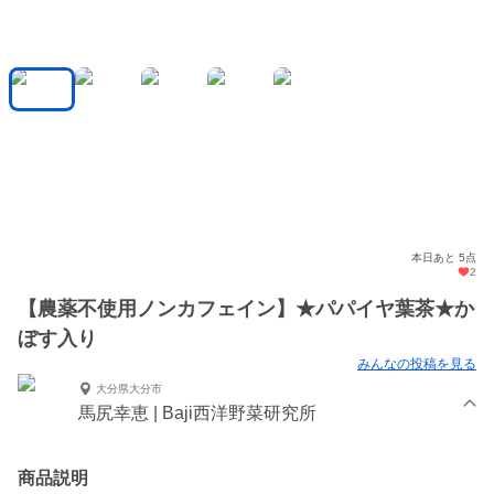
本日あと 5点
2
【農薬不使用ノンカフェイン】★パパイヤ葉茶★か
ぼす入り
みんなの投稿を見る
大分県大分市
馬尻幸恵 | Baji西洋野菜研究所
商品説明