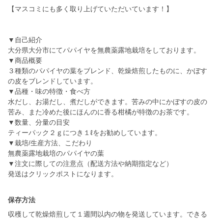
【マスコミにも多く取り上げていただいています！】
▼自己紹介
大分県大分市にてパパイヤを無農薬露地栽培をしております。
▼商品概要
３種類のパパイヤの葉をブレンド、乾燥焙煎したものに、かぼす
の皮をブレンドしています。
▼品種・味の特徴・食べ方
水だし、お湯だし、煮だしができます。苦みの中にかぼすの皮の
苦み、また冷めた後にほんのに香る柑橘が特徴のお茶です。
▼数量、分量の目安
ティーパック２ｇにつき１ℓをお勧めしています。
▼栽培/生産方法、こだわり
無農薬露地栽培のパパイヤの葉
▼注文に際しての注意点（配送方法や納期指定など）
発送はクリックポストになります。
保存方法
収穫して乾燥焙煎して１週間以内の物を発送しています。できる