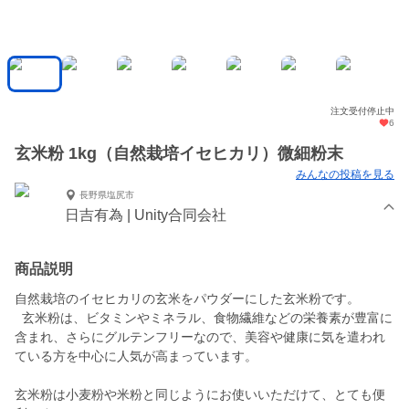
注文受付停止中
6
玄米粉 1kg（自然栽培イセヒカリ）微細粉末
みんなの投稿を見る
長野県塩尻市
日吉有為 | Unity合同会社
商品説明
自然栽培のイセヒカリの玄米をパウダーにした玄米粉です。
玄米粉は、ビタミンやミネラル、食物繊維などの栄養素が豊富に
含まれ、さらにグルテンフリーなので、美容や健康に気を遣われ
ている方を中心に人気が高まっています。
玄米粉は小麦粉や米粉と同じようにお使いいただけて、とても便