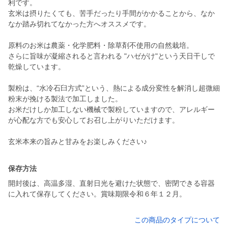
利です。
玄米は摂りたくても、苦手だったり手間がかかることから、なか
なか踏み切れてなかった方へオススメです。
原料のお米は農薬・化学肥料・除草剤不使用の自然栽培。
さらに旨味が凝縮されると言われる "ハゼがけ"という天日干しで
乾燥しています。
製粉は、“水冷石臼方式”という、熱による成分変性を解消し超微細
粉末が挽ける製法で加工しました。
お米だけしか加工しない機械で製粉していますので、アレルギー
が心配な方でも安心してお召し上がりいただけます。
玄米本来の旨みと甘みをお楽しみください♪
保存方法
開封後は、高温多湿、直射日光を避けた状態で、密閉できる容器
に入れて保存してください。賞味期限令和６年１２月。
この商品のタイプについて