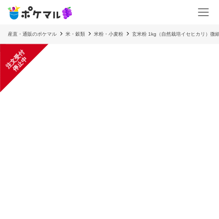
産直・通販のポケマル
米・穀類
米粉・小麦粉
玄米粉 1kg（自然栽培イセヒカリ）微
注
文
受
付
停
止
中