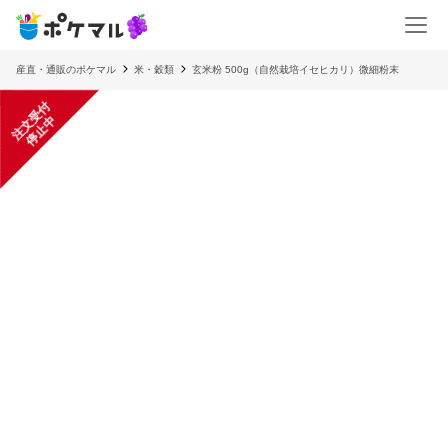
産直・通販のポケマル
米・穀類
玄米粉 500g（自然栽培イセヒカリ）微細粉末
注
文
受
付
停
止
中