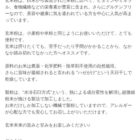
玄米粉は、白米から製造された米粉に比べて、ビタミンやミネラ
ル、食物繊維などの栄養素が豊富に含まれ、さらにグルテンフリ
ーなので、美容や健康に気を遣われている方を中心に人気が高ま
っています。
玄米粉は、小麦粉や米粉と同じようにお使いいただけて、とても
便利です。
玄米は摂りたくても、苦手だったり手間がかかることから、なか
なか踏み切れてなかった方へオススメです。
原料のお米は農薬・化学肥料・除草剤不使用の自然栽培。
さらに旨味が凝縮されると言われる "ハゼがけ"という天日干しで
乾燥しています。
製粉は、“水冷石臼方式”という、熱による成分変性を解消し超微細
粉末が挽ける製法で加工しました。
お米だけしか加工しない機械で製粉していますので、アレルギー
が心配な方でも安心してお召し上がりいただけます。
玄米本来の旨みと甘みをお楽しみください♪