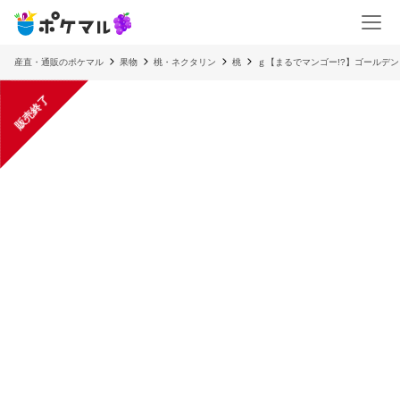
産直・通販のポケマル
果物
桃・ネクタリン
桃
ｇ【まるでマンゴー!?】ゴールデ
販売終了