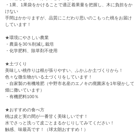
・1果、1果袋をかけることで適正着果量を把握し、木に負担をか
けない
手間はかかりますが、品質にこだわり思いのこもった桃をお届け
しています！
★環境にやさしい農業
・農薬を30％削減し栽培
・化学肥料、除草剤不使用
★土づくり
美味しい桃作りは根が張りやすい、ふかふか土づくりから！
色々な微生物がいる土づくりをしています！
・自家製の有機堆肥（中野市名産のエノキの廃菌床を1年寝かして
畑に撒いています）
・有機肥料100％
★おすすめの食べ方
桃は皮と実の間が一番甘く美味しいです！
水でさっと洗って皮ごとまるかじりしてみてください！
触感、味最高です！（球太朗おすすめ！）