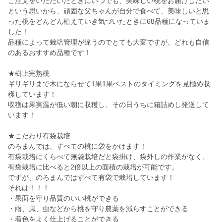
ご注文をいただいたときにいつでも、美味しい桃をお届けしたい
という思いから、頑固な父ちゃんが自分で食べて、美味しいと思
った桃をどんどん植えていき気づいたときに68品種になっていま
した！
品種によって栽培管理が違うのでとても大変ですが、どれも自信
のあるおすすめ品種です！
★樹上完熟桃
ギリギリまで木にならせて1果1果ベストのタイミングを見極め収
穫しています！
収穫は果実温が低い朝に収穫し、その日うちに箱詰めし発送して
います！
★こだわり有袋栽培
のろまんでは、すべての桃に袋をかけます！
有袋栽培にくらべて無袋栽培だと袋掛け、袋外しの作業がなく、
有袋栽培に比べると2倍以上の面積の栽培が可能です。
ですが、のろまんではすべて有袋で栽培しています！
それは！！！
・果面を守り品質のいい桃ができる
・雨、風、虫などから桃を守り農薬を減らすことができる
・着色をよく仕上げることができる