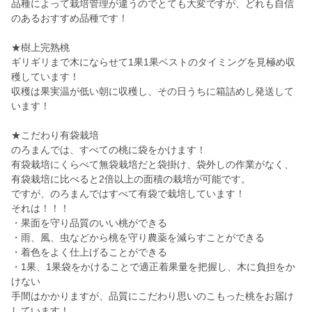
品種によって栽培管理が違うのでとても大変ですが、どれも自信
のあるおすすめ品種です！
★樹上完熟桃
ギリギリまで木にならせて1果1果ベストのタイミングを見極め収
穫しています！
収穫は果実温が低い朝に収穫し、その日うちに箱詰めし発送して
います！
★こだわり有袋栽培
のろまんでは、すべての桃に袋をかけます！
有袋栽培にくらべて無袋栽培だと袋掛け、袋外しの作業がなく、
有袋栽培に比べると2倍以上の面積の栽培が可能です。
ですが、のろまんではすべて有袋で栽培しています！
それは！！！
・果面を守り品質のいい桃ができる
・雨、風、虫などから桃を守り農薬を減らすことができる
・着色をよく仕上げることができる
・1果、1果袋をかけることで適正着果量を把握し、木に負担をか
けない
手間はかかりますが、品質にこだわり思いのこもった桃をお届け
しています！