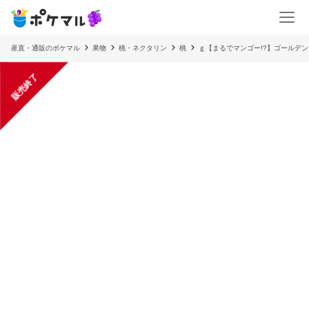
産直・通販のポケマル
果物
桃・ネクタリン
桃
ｇ【まるでマンゴー!?】ゴールデ
販売終了