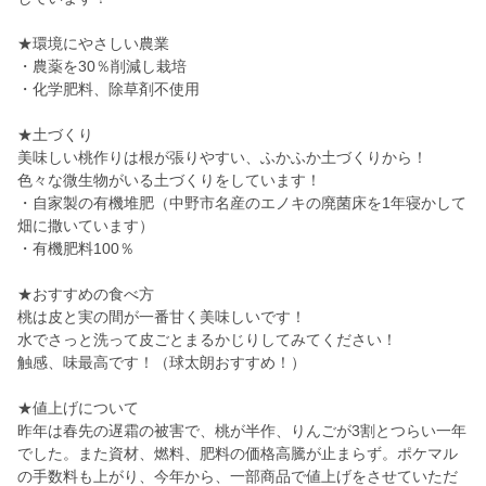
★環境にやさしい農業
・農薬を30％削減し栽培
・化学肥料、除草剤不使用
★土づくり
美味しい桃作りは根が張りやすい、ふかふか土づくりから！
色々な微生物がいる土づくりをしています！
・自家製の有機堆肥（中野市名産のエノキの廃菌床を1年寝かして
畑に撒いています）
・有機肥料100％
★おすすめの食べ方
桃は皮と実の間が一番甘く美味しいです！
水でさっと洗って皮ごとまるかじりしてみてください！
触感、味最高です！（球太朗おすすめ！）
★値上げについて
昨年は春先の遅霜の被害で、桃が半作、りんごが3割とつらい一年
でした。また資材、燃料、肥料の価格高騰が止まらず。ポケマル
の手数料も上がり、今年から、一部商品で値上げをさせていただ