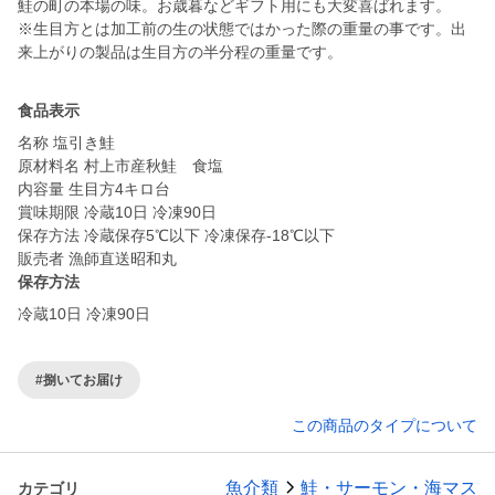
鮭の町の本場の味。お歳暮などギフト用にも大変喜ばれます。
※生目方とは加工前の生の状態ではかった際の重量の事です。出
来上がりの製品は生目方の半分程の重量です。
食品表示
名称 塩引き鮭
原材料名 村上市産秋鮭 食塩
内容量 生目方4キロ台
賞味期限 冷蔵10日 冷凍90日
保存方法 冷蔵保存5℃以下 冷凍保存-18℃以下
販売者 漁師直送昭和丸
保存方法
冷蔵10日 冷凍90日
#捌いてお届け
この商品のタイプについて
魚介類
鮭・サーモン・海マス
カテゴリ