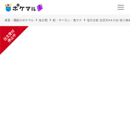
産直・通販のポケマル
魚介類
鮭・サーモン・海マス
塩引き鮭 生目方4キロ台 切り身
注
文
受
付
停
止
中