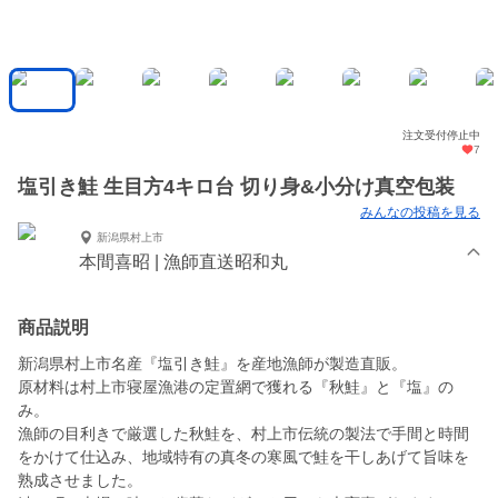
注文受付停止中
7
塩引き鮭 生目方4キロ台 切り身&小分け真空包装
みんなの投稿を見る
新潟県村上市
本間喜昭 | 漁師直送昭和丸
商品説明
新潟県村上市名産『塩引き鮭』を産地漁師が製造直販。
原材料は村上市寝屋漁港の定置網で獲れる『秋鮭』と『塩』の
み。
漁師の目利きで厳選した秋鮭を、村上市伝統の製法で手間と時間
をかけて仕込み、地域特有の真冬の寒風で鮭を干しあげて旨味を
熟成させました。