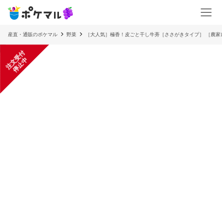
産直・通販のポケマル
野菜
［大人気］極香！皮ごと干し牛蒡［ささがきタイプ］ ［農家
注
文
受
付
停
止
中