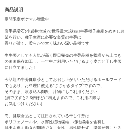
商品説明
期間限定ポケマル増量中！！
岩手県雫石(小岩井地域)で世界最大規模の牛蒡種子生産をめざし農
業を行い、種子生産に必要な良質の牛蒡は
香りが濃く、柔らかで太く味わい深い品種です
生牛蒡としても人気が高く即日完売の牛蒡品種を収穫から土つき
のまま保存加工し、一年中ご利用いただけるよう皮ごと干し牛蒡
に仕立てました！
今話題の牛蒡健康茶としてお召し上がりいただけるホールフード
でもあり、お料理に使える"ささがきタイプ"ですので、
そのまま、炊き込み御飯、汁物にもご利用ください
(湯で戻すと2.3倍ほどに増えますので、ご利用の際は
お気をつけください)
尚、健康食品として注目されている干し牛蒡は
ポリフェノールや、水溶性植物繊維、植物繊維を含有し
排出を促す働きが期待でき、女性、男性問わず、脂質が気になる