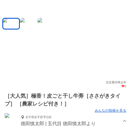
注文受付停止中
9
［大人気］極香！皮ごと干し牛蒡［ささがきタイ
プ］ ［農家レシピ付き！］
みんなの投稿を見る
岩手県岩手郡雫石町
徳田慎太郎 | 五代目 徳田慎太郎より