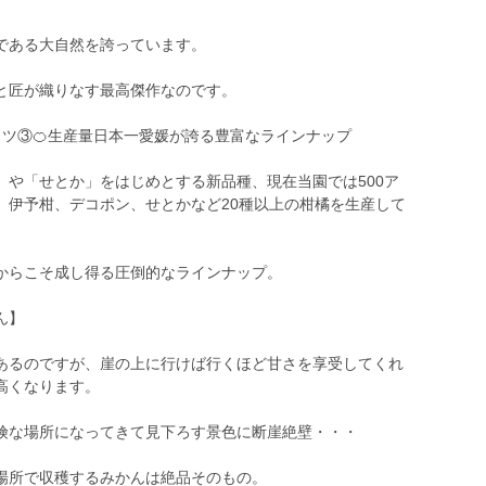
である大自然を誇っています。
と匠が織りなす最高傑作なのです。
ミツ③🍊生産量日本一愛媛が誇る豊富なラインナップ
」や「せとか」をはじめとする新品種、現在当園では500ア
、伊予柑、デコポン、せとかなど20種以上の柑橘を生産して
からこそ成し得る圧倒的なラインナップ。
ん】
あるのですが、崖の上に行けば行くほど甘さを享受してくれ
高くなります。
険な場所になってきて見下ろす景色に断崖絶壁・・・
場所で収穫するみかんは絶品そのもの。