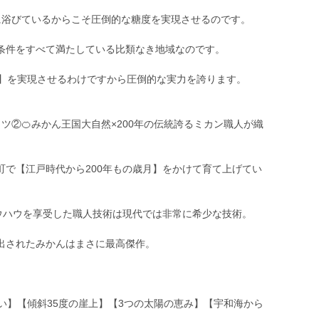
に浴びているからこそ圧倒的な糖度を実現させるのです。
条件をすべて満たしている比類なき地域なのです。
ー】を実現させるわけですから圧倒的な実力を誇ります。
ツ②🍊みかん王国大自然×200年の伝統誇るミカン職人が織
町で【江戸時代から200年もの歳月】をかけて育て上げてい
ノウハウを享受した職人技術は現代では非常に希少な技術。
出されたみかんはまさに最高傑作。
い】【傾斜35度の崖上】【3つの太陽の恵み】【宇和海から