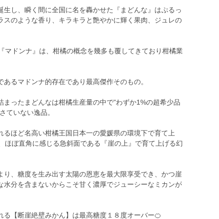
誕生し、瞬く間に全国に名を轟かせた『まどんな』はぷるっ
ラスのような香り、キラキラと艶やかに輝く果肉、ジュレの
た『マドンナ』は、柑橘の概念を幾多も覆してきており柑橘業
であるマドンナ的存在であり最高傑作そのもの。
詰まったまどんなは柑橘生産量の中で"わずか1%の超希少品
許さていない逸品。
れるほど名高い柑橘王国日本一の愛媛県の環境下で育て上
度、ほぼ直角に感じる急斜面である『崖の上』で育て上げる幻
より、糖度を生み出す太陽の恩恵を最大限享受でき、かつ崖
な水分を含まないからこそ甘く濃厚でジューシーなミカンが
れる【断崖絶壁みかん】は最高糖度１８度オーバー🍊