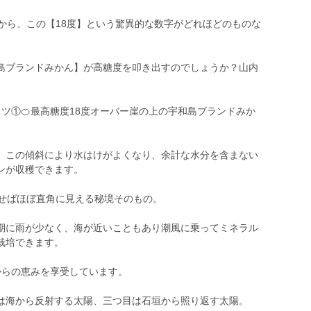
から、この【18度】という驚異的な数字がどれほどのものな
島ブランドみかん】が高糖度を叩き出すのでしょうか？山内
ミツ①🍊最高糖度18度オーバー崖の上の宇和島ブランドみか
、この傾斜により水はけがよくなり、余計な水分を含まない
ンが収穫できます。
ろせばほぼ直角に見える秘境そのもの。
期に雨が少なく、海が近いこともあり潮風に乗ってミネラル
栽培できます。
からの恵みを享受しています。
は海から反射する太陽、三つ目は石垣から照り返す太陽。