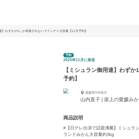
達】わずか1%しか収穫されないマドンナ☆大容量【11月予約】
予約
2025年11月に発送
【ミシュラン御用達】わずか1
予約】
愛媛県宇和島市
山内直子 | 崖上の愛媛み
商品説明
#【日テレ出演で話題沸騰】ミシュラ
ランドみかん大容量約3kg