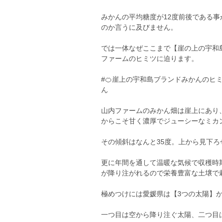
みかんの平均糖度が12度前後である事
のか言うに及びません。
では一体なぜここまで【崖の上の宇和
ファームのヒミツに迫ります。
#🍊崖上の宇和島ブランドみかんのヒ
ん
山内ファームのみかん畑は崖上にあり
からこそ甘く濃厚でジューシーなミカ
その傾斜はなんと35度。上から見下
更に年間を通して温暖な気候で収穫時
が降り注がれるので栄養豊富な土壌で
極めつけには愛媛県は【3つの太陽】
一つ目は空から降り注ぐ太陽、二つ目