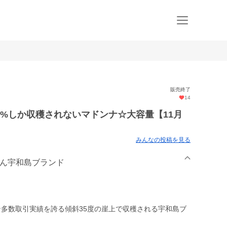
販売終了
14
%しか収穫されないマドンナ☆大容量【11月
みんなの投稿を見る
かん宇和島ブランド
ン多数取引実績を誇る傾斜35度の崖上で収穫される宇和島ブ