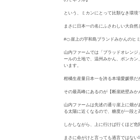
という、ミカンにとって比類なき環境
まさに日本一の名にふさわしい大自然
#🍊崖上の宇和島ブランドみかんのヒ
山内ファームでは「ブラッドオレンジ
ールの土地で、温州みかん、ポンカン
います。
柑橘生産量日本一を誇る本場愛媛県だ
その最高峰にあるのが【断崖絶壁みか
山内ファームは先述の通り崖上に畑が
る太陽に近くなるので、糖度が一段と
しかしながら、上に行けば行くほど危
まさに命がけと言っても過言ではない