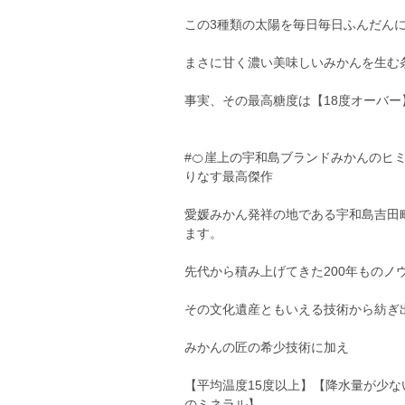
この3種類の太陽を毎日毎日ふんだん
まさに甘く濃い美味しいみかんを生む
事実、その最高糖度は【18度オーバ
#🍊崖上の宇和島ブランドみかんのヒミ
りなす最高傑作
愛媛みかん発祥の地である宇和島吉田
ます。
先代から積み上げてきた200年もの
その文化遺産ともいえる技術から紡ぎ
みかんの匠の希少技術に加え
【平均温度15度以上】【降水量が少な
のミネラル】