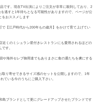
約商品です。現在TV出演によりご注文が非常に殺到しており、2
会を逃すと1年待ちとなる可能性がありますので、ページが公
とをおススメします
町で【江戸時代から200年もの歳月】をかけて育て上げてい
0店近くのミシュラン星付きレストランにも愛用されるほどの
んです。
ブ宿や海外セレブ御用達でもありまさに食の通たちを虜にする
お取り寄せできるサイズ感のセットを公開しますので、1年
されている今のうちにご購入下さい。
宇和島ブランドとして更にグレードアップさせたブランドです