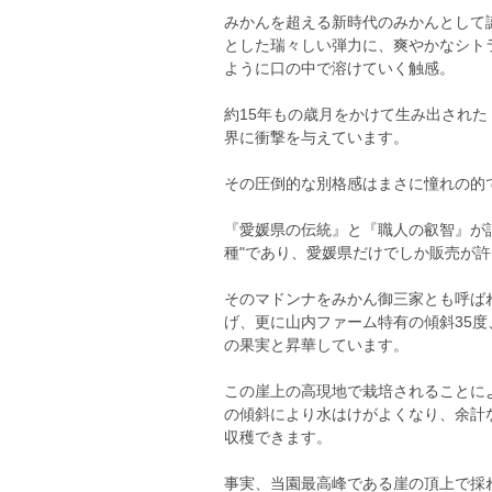
みかんを超える新時代のみかんとして
とした瑞々しい弾力に、爽やかなシト
ように口の中で溶けていく触感。
約15年もの歳月をかけて生み出され
界に衝撃を与えています。
その圧倒的な別格感はまさに憧れの的
『愛媛県の伝統』と『職人の叡智』が
種"であり、愛媛県だけでしか販売が
そのマドンナをみかん御三家とも呼ば
げ、更に山内ファーム特有の傾斜35
の果実と昇華しています。
この崖上の高現地で栽培されることに
の傾斜により水はけがよくなり、余計
収穫できます。
事実、当園最高峰である崖の頂上で採