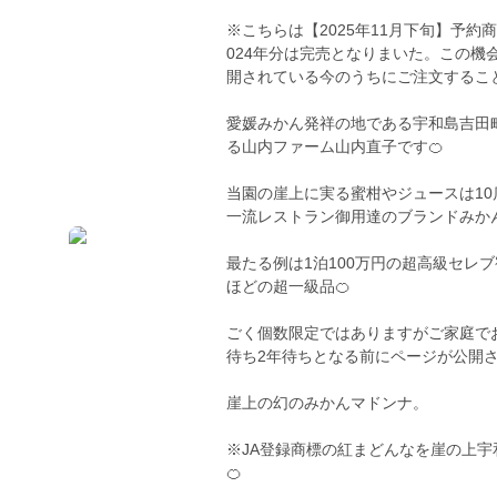
※こちらは【2025年11月下旬】予
024年分は完売となりまいた。この機
開されている今のうちにご注文するこ
愛媛みかん発祥の地である宇和島吉田
る山内ファーム山内直子です🍊
当園の崖上に実る蜜柑やジュースは1
一流レストラン御用達のブランドみか
最たる例は1泊100万円の超高級セレ
ほどの超一級品🍊
ごく個数限定ではありますがご家庭で
待ち2年待ちとなる前にページが公開
崖上の幻のみかんマドンナ。
※JA登録商標の紅まどんなを崖の上
🍊