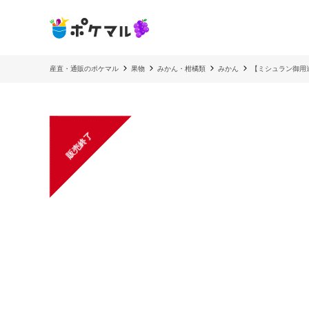
産直・通販のポケマル
果物
みかん・柑橘類
みかん
【ミシュラン御用
販売終了