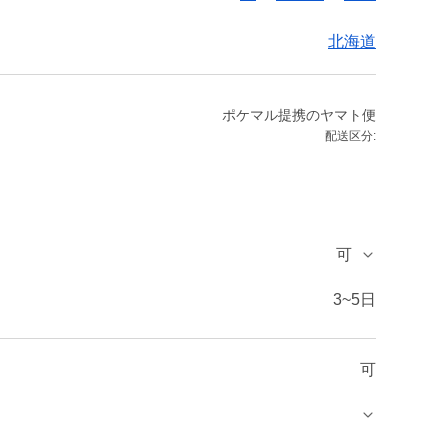
北海道
ポケマル提携のヤマト便
配送区分:
可
3~5日
可