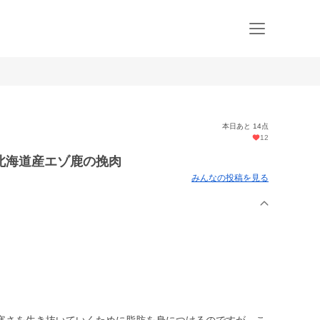
本日あと 14点
12
北海道産エゾ鹿の挽肉
みんなの投稿を見る