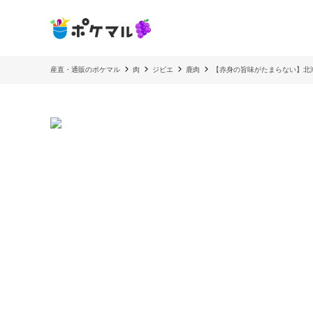
産直・通販のポケマル
肉
ジビエ
鹿肉
【赤身の旨味がたまらない】北