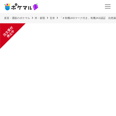
産直・通販のポケマル
米・穀類
玄米
「＃有機JASマーク付き」有機JAS認証 自然
注
文
受
付
停
止
中