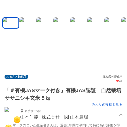
注文受付停止中
ふるさと納税可
41
「＃有機JASマーク付き」有機JAS認証 自然栽培
ササニシキ玄米５㎏
みんなの投稿を見る
岩手県一関市
山本佳範 | 株式会社一関 山本農場
マークのついた生産者さんは、過去1年間で平均して特に高い評価を得