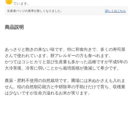
ています。
生産者バッジの基準が新しくなりました。
詳しくはこちら
商品説明
あっさりと飽きの来ない味です。特に和食向きで、多くの寿司屋
さんで使われています。餅アレルギーの方も食べれます。
かつてはコシヒカリと並び生産量も多かった品種ですが平成5年の
大冷害後、冷害に弱いことから栽培面積が激減して希少です。
農薬・肥料不使用の自然栽培です。圃場には米ぬかさえも入れま
せん。稲の自然順応能力と中耕除草の手助けだけで育ち、収穫量
は少ないですが生命力溢れるお米が実ります。