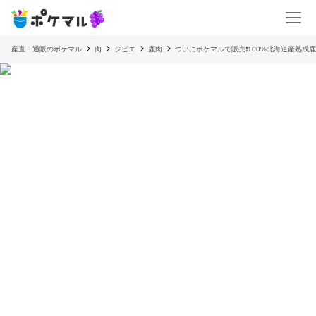
産直・通販のポケマル
肉
ジビエ
鹿肉
ついにポケマルで販売❗️100%北海道産熟成