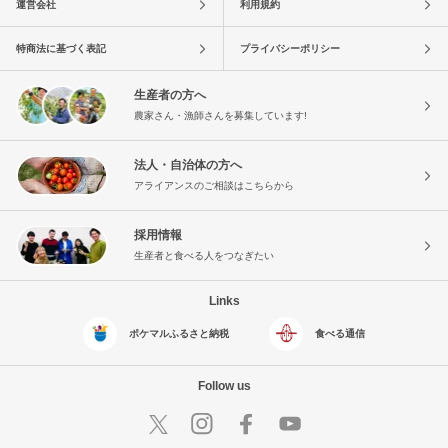
運営会社
利用規約
特商法に基づく表記
プライバシーポリシー
生産者の方へ
農家さん・漁師さんを募集しています!
法人・自治体の方へ
アライアンスのご相談はこちらから
採用情報
生産者と食べる人をつなぎたい
Links
ポケマルふるさと納税
食べる通信
Follow us