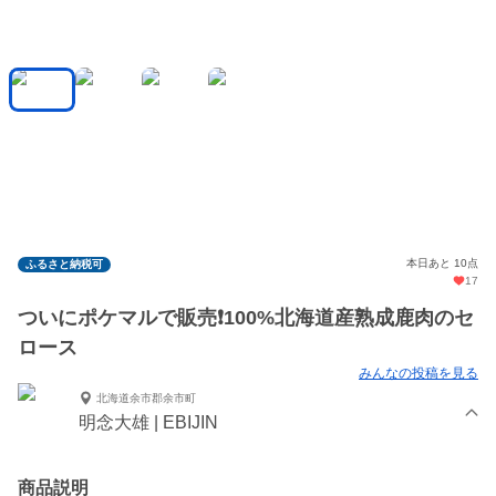
本日あと 10点
ふるさと納税可
17
ついにポケマルで販売❗️100%北海道産熟成鹿肉のセ
ロース
みんなの投稿を見る
北海道余市郡余市町
明念大雄 | EBIJIN
商品説明