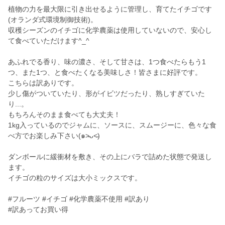
植物の力を最大限に引き出せるように管理し、育てたイチゴです
(オランダ式環境制御技術)。
収穫シーズンのイチゴに化学農薬は使用していないので、安心し
て食べていただけます^_^
あふれでる香り、味の濃さ、そして甘さは、1つ食べたらもう1
つ、また1つ、と食べたくなる美味しさ！皆さまに好評です。
こちらは訳ありです。
少し傷がついていたり、形がイビツだったり、熟しすぎていた
り...。
もちろんそのまま食べても大丈夫！
1kg入っているのでジャムに、ソースに、スムージーに、色々な食
べ方でお楽しみ下さい(๑˃̵ᴗ˂̵)
ダンボールに緩衝材を敷き、その上にバラで詰めた状態で発送し
ます。
イチゴの粒のサイズは大小ミックスです。
#フルーツ #イチゴ #化学農薬不使用 #訳あり