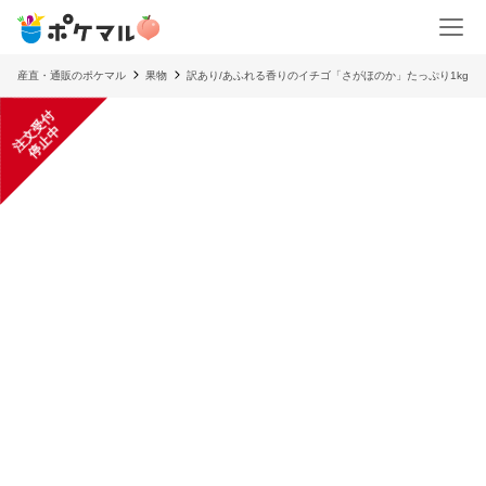
産直・通販のポケマル
果物
訳あり/あふれる香りのイチゴ「さがほのか」たっぷり1kg
注
文
受
付
停
止
中