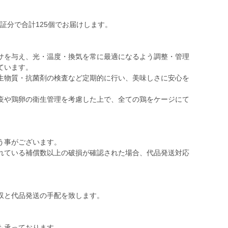
保証分で合計125個でお届けします。
サを与え、光・温度・換気を常に最適になるよう調整・管理
ています。
生物質・抗菌剤の検査など定期的に行い、美味しさに安心を
疫や鶏卵の衛生管理を考慮した上で、全ての鶏をケージにて
う事がございます。
れている補償数以上の破損が確認された場合、代品発送対応
。
収と代品発送の手配を致します。
も承っております。