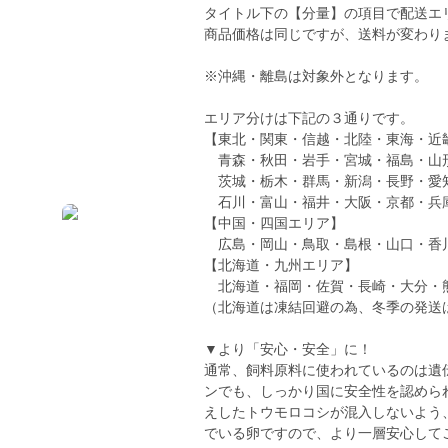
タイトル下の【分量】の項目で配送エ
商品価格は同じですが、送料が変わり
※沖縄・離島は対象外となります。
エリア分けは下記の３通りです。
【東北・関東・信越・北陸・東海・近
青森・秋田・岩手・宮城・福島・山
茨城・栃木・群馬・新潟・長野・愛
石川・富山・福井・大阪・京都・兵
【中国・四国エリア】
広島・岡山・鳥取・島根・山口・香
【北海道・九州エリア】
北海道・福岡・佐賀・長崎・大分・
（北海道は凍結回避の為、冬季の発送は致
▼より「安心・安全」に！
通常、飼料原料に使われているのは遺
ンでも、しっかり国に安全性を認めら
えしたトウモロコシが混入しないよう
でいる卵ですので、より一層安心して