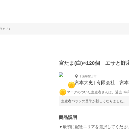
わりアリ！
宮たま(白)×120個 エサと
千葉県館山市
宮本大史 | 有限会社 宮
マークのついた生産者さんは、過去1年
生産者バッジの基準が新しくなりました。
商品説明
▼最初に配送エリアを選択してください<(