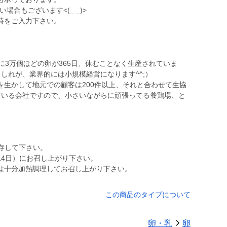
場合もございます<(_ _)>
時をご入力下さい。
。
に3万個ほどの卵が365日、休むことなく生産されていま
しれが、業界的には小規模経営になります^^;）
を生かして地元での顧客は200件以上、それと合わせて生協
ている会社ですので、小さいながらに頑張ってる養鶏場、と
存して下さい。
14日）にお召し上がり下さい。
は十分加熱調理してお召し上がり下さい。
この商品のタイプについて
卵・乳
卵