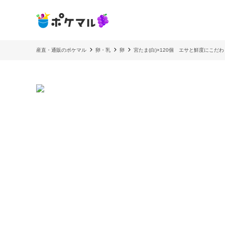
産直・通販のポケマル
卵・乳
卵
宮たま(白)×120個 エサと鮮度にこだ