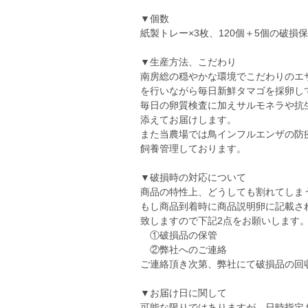
▼個数
紙製トレー×3枚、120個＋5個の破損
▼生産方法、こだわり
南房総の穏やかな環境でこだわりのエ
を行いながら毎日新鮮タマゴを採卵し
毎日の卵質検査に加えサルモネラや抗
添えてお届けします。
また当農場では鳥インフルエンザの防
飼養管理しております。
▼破損時の対応について
商品の特性上、どうしても割れてしま
もし商品到着時に商品説明卵に記載さ
致しますので下記2点をお願いします
①破損品の保管
②弊社へのご連絡
ご連絡頂き次第、弊社にて破損品の回
▼お届け日に関して
可能な限りではありますが、日時指定