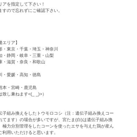
リアを指定して下さい！
ますので忘れずにご確認下さい。
畿エリア】
形・東京・千葉・埼玉・神奈川
知・静岡・岐阜・三重・山梨
庫・滋賀・奈良・和歌山
川・愛媛・高知・徳島
熊本・宮崎・鹿児島
し兼ねます<(_ _)>）
伝子組み換えをしたトウモロコシ（注：遺伝子組み換えコー
れてます）の場合が多いですが、宮たま(白)は遺伝子組み換
、極力分別管理をしたコーンを使ったエサを与えた鶏が産ん
ご利用いただけると思います。