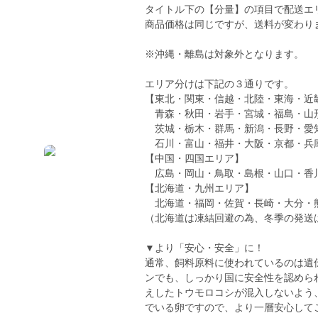
タイトル下の【分量】の項目で配送エ
商品価格は同じですが、送料が変わり
※沖縄・離島は対象外となります。
エリア分けは下記の３通りです。
【東北・関東・信越・北陸・東海・近
青森・秋田・岩手・宮城・福島・山
茨城・栃木・群馬・新潟・長野・愛
石川・富山・福井・大阪・京都・兵
【中国・四国エリア】
広島・岡山・鳥取・島根・山口・香
【北海道・九州エリア】
北海道・福岡・佐賀・長崎・大分・
（北海道は凍結回避の為、冬季の発送は致
▼より「安心・安全」に！
通常、飼料原料に使われているのは遺
ンでも、しっかり国に安全性を認めら
えしたトウモロコシが混入しないよう
でいる卵ですので、より一層安心して