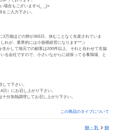
場合もございます<(_ _)>
時をご入力下さい。
。
に3万個ほどの卵が365日、休むことなく生産されていま
しれが、業界的には小規模経営になります^^;）
を生かして地元での顧客は200件以上、それと合わせて生協
ている会社ですので、小さいながらに頑張ってる養鶏場、と
存して下さい。
14日）にお召し上がり下さい。
は十分加熱調理してお召し上がり下さい。
この商品のタイプについて
卵・乳
卵