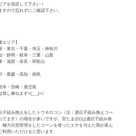
リアを指定して下さい！
ますので忘れずにご確認下さい。
畿エリア】
形・東京・千葉・埼玉・神奈川
知・静岡・岐阜・三重・山梨
庫・滋賀・奈良・和歌山
川・愛媛・高知・徳島
熊本・宮崎・鹿児島
し兼ねます<(_ _)>）
伝子組み換えをしたトウモロコシ（注：遺伝子組み換えコー
れてます）の場合が多いですが、宮たま(白)は遺伝子組み換
、極力分別管理をしたコーンを使ったエサを与えた鶏が産ん
ご利用いただけると思います。