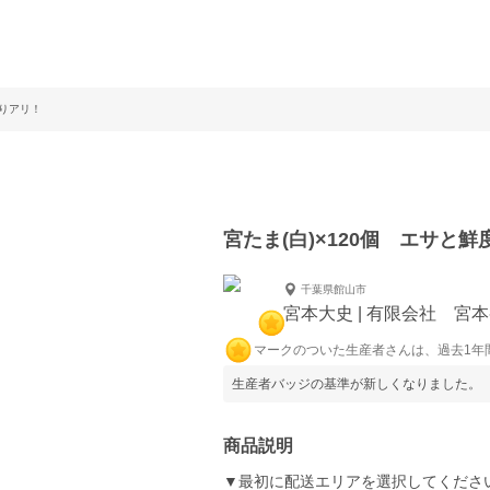
わりアリ！
宮たま(白)×120個 エサと
千葉県館山市
宮本大史 | 有限会社 宮
マークのついた生産者さんは、過去1年
生産者バッジの基準が新しくなりました。
商品説明
▼最初に配送エリアを選択してください<(