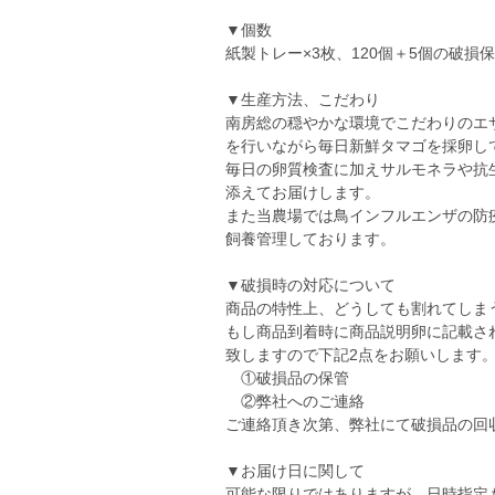
▼個数
紙製トレー×3枚、120個＋5個の破損
▼生産方法、こだわり
南房総の穏やかな環境でこだわりのエ
を行いながら毎日新鮮タマゴを採卵し
毎日の卵質検査に加えサルモネラや抗
添えてお届けします。
また当農場では鳥インフルエンザの防
飼養管理しております。
▼破損時の対応について
商品の特性上、どうしても割れてしま
もし商品到着時に商品説明卵に記載さ
致しますので下記2点をお願いします
①破損品の保管
②弊社へのご連絡
ご連絡頂き次第、弊社にて破損品の回
▼お届け日に関して
可能な限りではありますが、日時指定