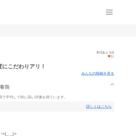
本日あと 3点
11
鮮度にこだわりアリ！
みんなの投稿を見る
本養鶏
間で平均して特に高い評価を得ています。
詳しくはこちら
_ _)>