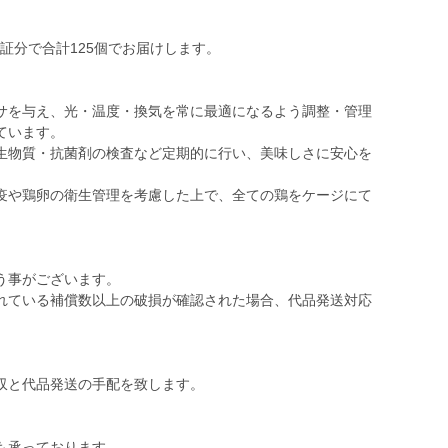
保証分で合計125個でお届けします。
サを与え、光・温度・換気を常に最適になるよう調整・管理
ています。
生物質・抗菌剤の検査など定期的に行い、美味しさに安心を
疫や鶏卵の衛生管理を考慮した上で、全ての鶏をケージにて
う事がございます。
れている補償数以上の破損が確認された場合、代品発送対応
。
収と代品発送の手配を致します。
も承っております。