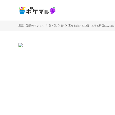
産直・通販のポケマル
卵・乳
卵
宮たま(白)×120個 エサと鮮度にこだ